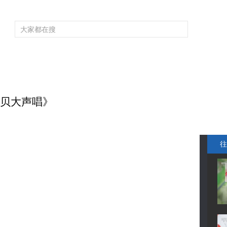
频道大全
栏目大全
片库
4K专区
听
育
电影
国防军事
电视剧
纪录
科教
戏曲
社会与法
少
宝贝大声唱》
往