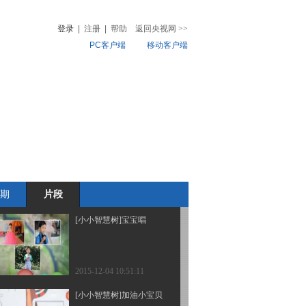
你》
登录
|
注册
|
帮助
返回央视网
>>
PC客户端
移动客户端
2015-12-07 11:12:17
[小小智慧树]开场歌舞
音
热榜
《你好》
微视频
儿
音乐
体育赛事
农业农村
2015-12-07 11:09:16
[小小智慧树]亲子唱
期
片段
2015-12-04 10:51:12
[小小智慧树]宝宝唱
2015-12-04 10:51:11
[小小智慧树]加油小宝贝