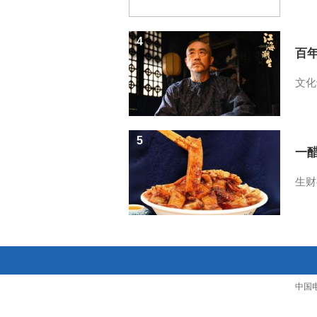
4
百
文化
5
一醋
生财
中国