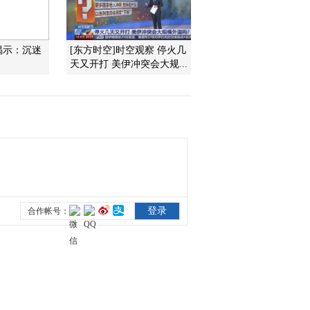
2015-12-03 15:03:19
揭示：沉迷
[东方时空]时空观察 停火几
[小小智慧树]歌舞《我爱
天又开打 美伊冲突会大规...
你》
2015-12-03 15:03:14
[小小智慧树]开场歌舞
《嘿嘿哈哈》
2015-12-03 15:00:08
[小小智慧树]红黄蓝
2015-12-02 11:21:36
[小小智慧树]跳舞真开
心：手指舞