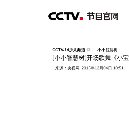
首页
直播
节目单
综合
新闻
财经
综艺
中文国际
体
CCTV-14少儿频道
小小智慧树
[小小智慧树]开场歌舞《小
来源：
央视网
2015年12月04日 10:51