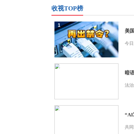
收视TOP榜
1
美
今日
2
暗
法治
3
“A
共同