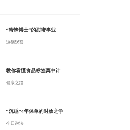
2015-12-02 11:09:09
[小小智慧树]歌曲《再见
歌》
“蜜蜂博士”的甜蜜事业
道德观察
2015-12-02 11:06:07
[小小智慧树]红飞机 绿飞
机
教你看懂食品标签莫中计
2015-12-02 11:06:07
健康之路
[小小智慧树]朋朋信箱
20151202
2015-12-02 11:06:04
“沉睡”4年保单的时效之争
[小小智慧树]DiDiDu：斑
马
今日说法