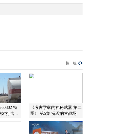
2015-12-03 15:09:09
[小小智慧树]朋朋信箱：
斯钦布赫小朋友的来信
2015-12-03 15:09:07
[小小智慧树]yiyayiyayo：
换一组
《小鼓咚咚》
2015-12-03 15:09:07
[小小智慧树]数理认知
《跳跳盒》：黄色
60802 特
《考古学家的神秘武器 第二
”打击...
季》 第5集 沉没的古战场
2015-12-03 15:06:23
[小小智慧树]DiDiDu：斑
马