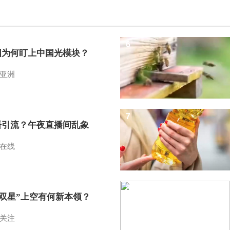
6
国为何盯上中国光模块？
亚洲
7
语引流？午夜直播间乱象
在线
8
I双星”上空有何新本领？
关注