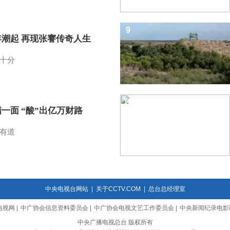
9
年潮起 再现张謇传奇人生
十分
10
一面 “酸”出亿万财路
有道
中央电视台网站
|
关于CCTV.COM
|
总台总经理室
电视网
|
中广协会信息资料委员会
|
中广协会电视文艺工作委员会
|
中央新闻纪录电影
中央广播电视总台 版权所有