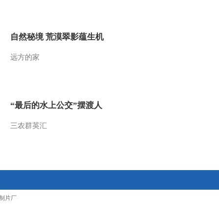
2015-12-02 11:00:23
[小小智慧树]歌曲《我爱
自然秘境 荒漠翠影蕴生机
你》
远方的家
2015-12-02 11:00:23
[小小智慧树]开场歌舞
《公共汽车》
“最后的水上公交”摆渡人
2015-12-02 10:57:12
三农群英汇
[小小智慧树]朋朋信箱：
孙梦辰小朋友的来信
2015-12-01 12:39:22
[小小智慧树]歌舞《再见
制片厂
歌》