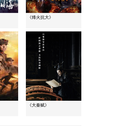
《烽火抗大》
《大秦赋》