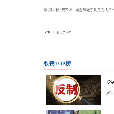
收视TOP榜
1
反
新闻
2