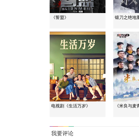
《誓盟》
锻刀之绝地
电视剧《生活万岁》
《米良与麦