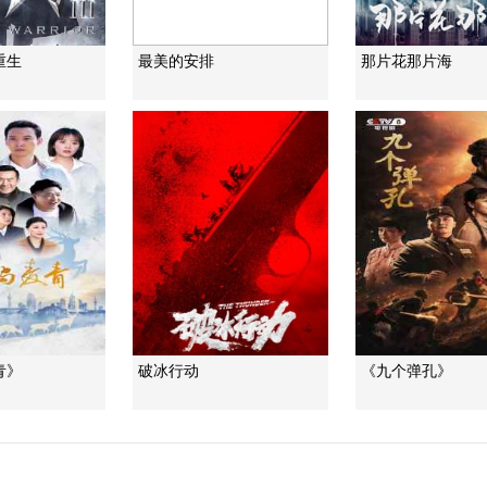
重生
最美的安排
那片花那片海
青》
破冰行动
《九个弹孔》