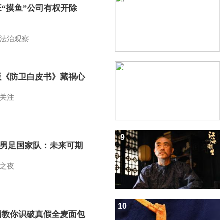
班“摸鱼”公司有权开除
？
法治观察
8
版《防卫白皮书》藏祸心
关注
9
7男足国家队：未来可期
之夜
10
招教你识破真假全麦面包