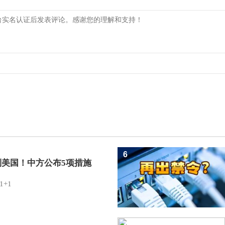
6
制美国！中方公布5项措施
1+1
7