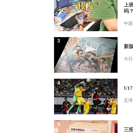
上
吗
中国
3
新
今日
4
U1
足球
5
三