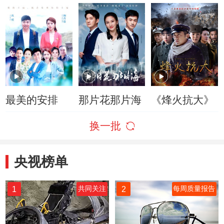
最美的安排
那片花那片海
《烽火抗大》
换一批
央视榜单
1
2
共同关注
每周质量报告