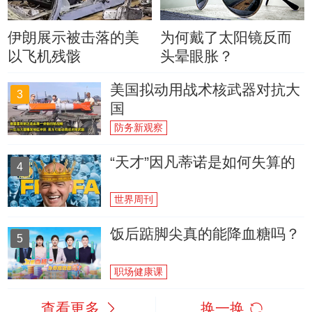
伊朗展示被击落的美
为何戴了太阳镜反而
以飞机残骸
头晕眼胀？
美国拟动用战术核武器对抗大
3
国
防务新观察
“天才”因凡蒂诺是如何失算的
4
世界周刊
饭后踮脚尖真的能降血糖吗？
5
职场健康课
查看更多
换一换