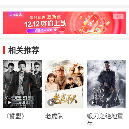
相关推荐
《誓盟》
老虎队
锻刀之绝地重
生