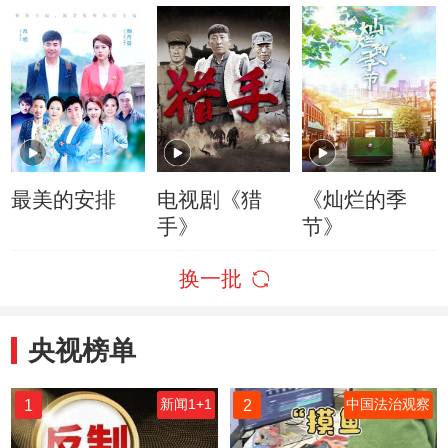
最美的安排
电视剧《猎
《灿烂的季
手》
节》
换一批
央视榜单
1
2
新闻1+1
中国法治观察