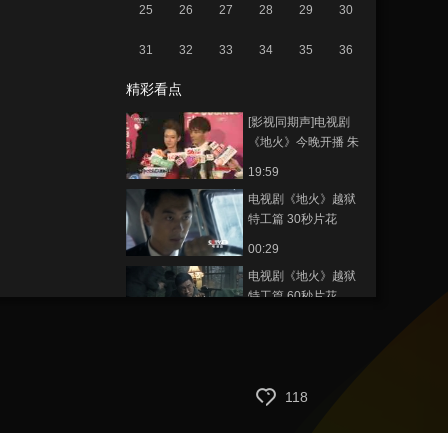
25
26
27
28
29
30
31
32
33
34
35
36
精彩看点
[影视同期声]电视剧
《地火》今晚开播 朱
亚文上演“越狱”戏码
19:59
电视剧《地火》越狱
特工篇 30秒片花
00:29
电视剧《地火》越狱
特工篇 60秒片花
00:59
电视剧《地火》精彩
看点：接应部队与日
军展开激战
118
02:13
电视剧《地火》精彩