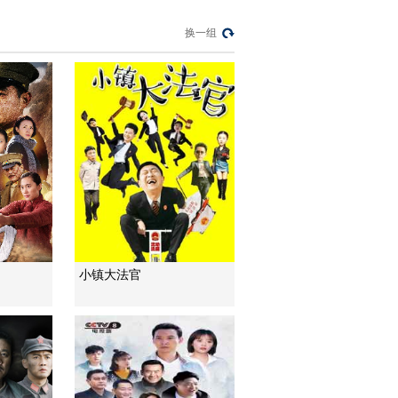
看点：仲明老康九死
一生逃出监狱
01:51
换一组
电视剧《地火》精彩
看点：仲明想拉盗墓
贼边棍入伙
02:17
电视剧《地火》精彩
看点：黎仲明保证完
成营救任务
00:52
电视剧《地火》精彩
看点：营救在多方支
持下终成功
02:12
电视剧《地火》精彩
小镇大法官
看点：黎仲明出场接
收秘密情报
00:52
电视剧《地火》精彩
看点：仲明道出实情
获得老马支持
03:45
电视剧《地火》精彩