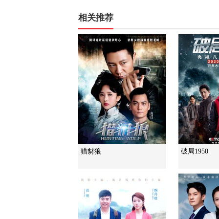
相关推荐
猎豺狼
破局1950