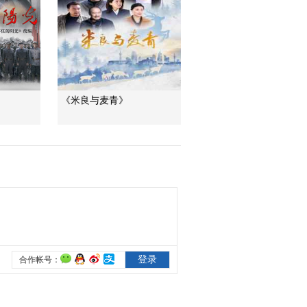
看点：黎仲明用暗号
找到真老康
03:19
电视剧《地火》精彩
看点：接应部队与日
军展开激战
02:13
《米良与麦青》
[中国电影报道]电影
《地火》开机 讲述革
命烈士罗世文英雄故
00:58
事
[中国电影报道]“坚守信
仰 烽火不息”——电影
《地火》将于7月1日
01:13
四川上映
[中国电影报道]铭记历
史 缅怀先烈 革命历史
题材电影《地火》致
01:27
敬英雄
热播榜
反制美国！中方公布5
项措施