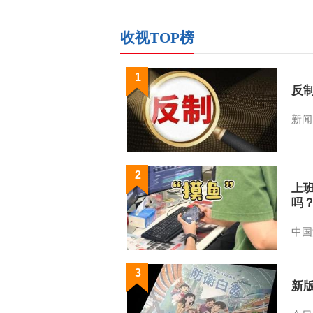
收视TOP榜
1
反
新闻
2
上
吗
中国
3
新