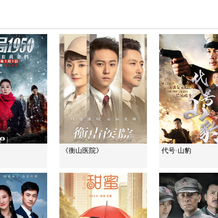
《衡山医院》
代号·山豹