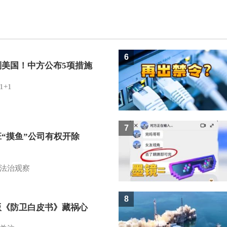
6
制美国！中方公布5项措施
1+1
7
班“摸鱼”公司有权开除
？
法治观察
8
版《防卫白皮书》藏祸心