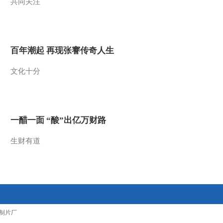
共同关注
间乱象
法治在线
“AI双星”上空有何新本
领？
百年潮起 再现张謇传奇人生
共同关注
百年潮起 再现张謇传
文化十分
奇人生
文化十分
一醋一面 “酸”出亿万
财路
一醋一面 “酸”出亿万财路
生财有道
生财有道
制片厂