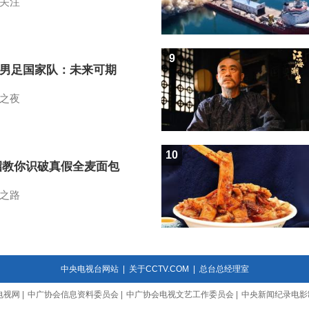
关注
9
7男足国家队：未来可期
之夜
10
招教你识破真假全麦面包
之路
中央电视台网站
|
关于CCTV.COM
|
总台总经理室
电视网
|
中广协会信息资料委员会
|
中广协会电视文艺工作委员会
|
中央新闻纪录电影