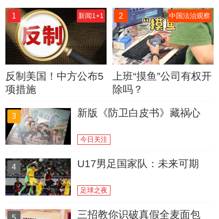
1
2
新闻1+1
中国法治观察
反制美国！中方公布5
上班“摸鱼”公司有权开
项措施
除吗？
新版《防卫白皮书》藏祸心
3
今日关注
U17男足国家队：未来可期
4
足球之夜
三招教你识破真假全麦面包
5