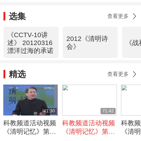
选集
查看更多
《CCTV-10讲
2012《清明诗
述》 20120316
《战
会》
漂洋过海的承诺
精选
查看更多
41:30
71:42
科教频道活动视频
科教频道活动视频
科教频
《清明记忆》第一
《清明记忆》第三
《清明
章：清明文化
章：奉献
章：传