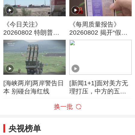
《今日关注》
《每周质量报告》
20260802 特朗普叫
20260802 揭开“假洋
停“最大规模”打击 伊
牌”的真面目
朗称摧毁美军F-35战
机
[海峡两岸]两岸警告日
[新闻1+1]面对美方无
本 别碰台海红线
理打压，中方的五项
反制！
换一批
央视榜单