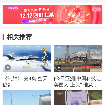
相关推荐
《制胜》 第4集 空天
[今日亚洲]中国科技让
砺剑
美国人“上头” 谁急
了？