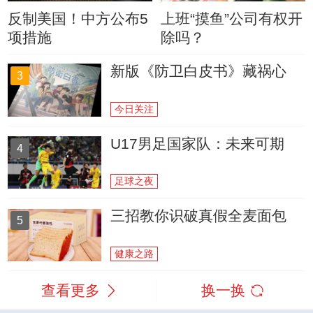
反制美国！中方公布5
上班“摸鱼”公司有权开
项措施
除吗？
新版《防卫白皮书》藏祸心
3
今日关注
U17男足国家队：未来可期
4
足球之夜
三招教你识破真假全麦面包
5
健康之路
查看更多
换一换