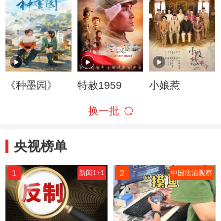
《种墨园》
特赦1959
小娘惹
换一批
央视榜单
1
2
新闻1+1
中国法治观察