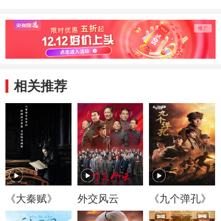
相关推荐
《大秦赋》
外交风云
《九个弹孔》