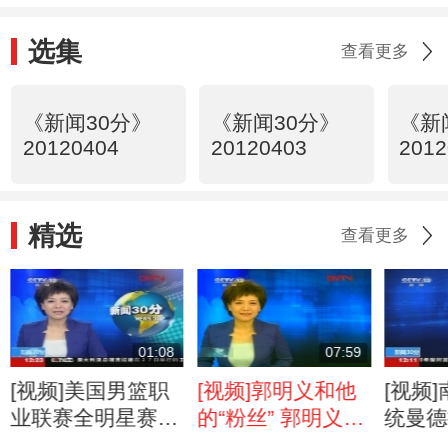
选集
查看更多
《新闻30分》
《新闻30分》
《新
20120404
20120403
2012
精选
查看更多
01:08
07:59
[视频]美国男篮职
[视频]郭明义和他
[视频
业联赛全明星赛：
的“粉丝” 郭明义：
统曼德
西部明星险胜 杜
微博上的“另类明
体无大