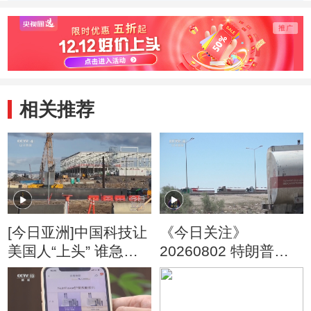
兰特荣膺最佳
星”
相关推荐
[今日亚洲]中国科技让
《今日关注》
美国人“上头” 谁急
20260802 特朗普叫
了？
停“最大规模”打击 伊
朗称摧毁美军F-35战
机