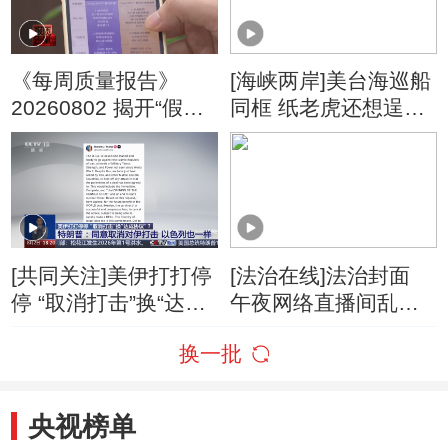
《每周质量报告》
[海峡两岸]美台海巡船
20260802 揭开“假洋
同框 纸老虎还想逞
牌”的真面目
威？
[共同关注]美伊打打停
[法治在线]法治封面
停 “取消打击”换“达成
午夜网络直播间乱象
协议”？特朗普：同意
调查
换一批
取消对伊打击 以色列
也一样
央视榜单