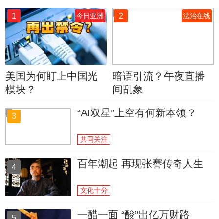
1
2
今日亚洲
法治在线
美国为何盯上中国光
暗语引流？午夜直播
模块？
间乱象
“AI双星”上空有何新本领？
3
共同关注
百年潮起 再现张謇传奇人生
4
文化十分
一醋一面 “酸”出亿万财路
5