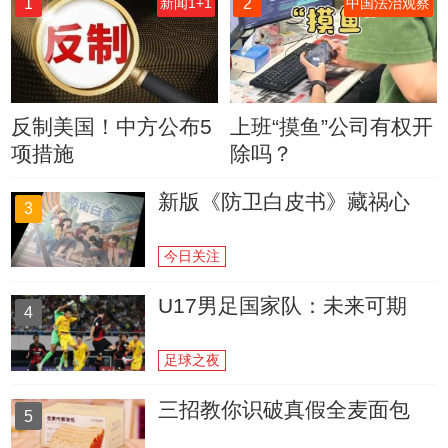
1
2
新闻1+1
中国法治观察
反制美国！中方公布5
上班“摸鱼”公司有权开
项措施
除吗？
新版《防卫白皮书》藏祸心
3
今日关注
U17男足国家队：未来可期
4
足球之夜
三招教你识破真假全麦面包
5