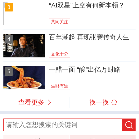
“AI双星”上空有何新本领？
3
共同关注
百年潮起 再现张謇传奇人生
4
文化十分
一醋一面 “酸”出亿万财路
5
生财有道
查看更多
换一换