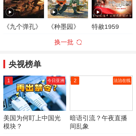
《九个弹孔》
《种墨园》
特赦1959
换一批
央视榜单
1
2
今日亚洲
法治在线
美国为何盯上中国光
暗语引流？午夜直播
模块？
间乱象