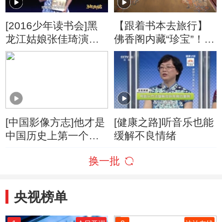
[2016少年读书会]黑
【跟着书本去旅行】
龙江姑娘张佳琦演讲
佛香阁内藏“珍宝”！里
《易经》
面的巨幅画作有什
么“奥秘”？
[中国影像方志]他才是
[健康之路]听音乐也能
中国历史上第一个驱
缓解不良情绪
逐倭寇收复台湾的功
换一批
臣
央视榜单