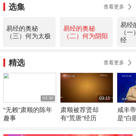
选集
查看更多
易经
易经的奥秘
易经的奥秘
（一
（三）何为太极
（二）何为阴阳
经
精选
查看更多
03:30
03:15
“无赖”肃顺的陈年
肃顺被荐贤却
咸丰
趣事
有“荒唐”经历
是“白