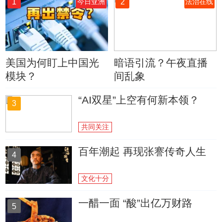
1
2
今日亚洲
法治在线
美国为何盯上中国光
暗语引流？午夜直播
模块？
间乱象
“AI双星”上空有何新本领？
3
共同关注
百年潮起 再现张謇传奇人生
4
文化十分
一醋一面 “酸”出亿万财路
5