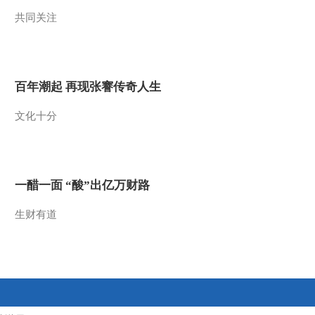
共同关注
2009-11-28 12:31:13
易经的奥秘（二）何为阴
阳
百年潮起 再现张謇传奇人生
2009-11-28 12:30:53
文化十分
易经的奥秘（一） 何为
易经
2009-11-28 12:27:22
一醋一面 “酸”出亿万财路
百家讲坛 2009年 第268期
生财有道
2009-11-28 12:23:13
百家讲坛经典 揭秘红楼
梦（二十三）妙玉结局大
揭秘