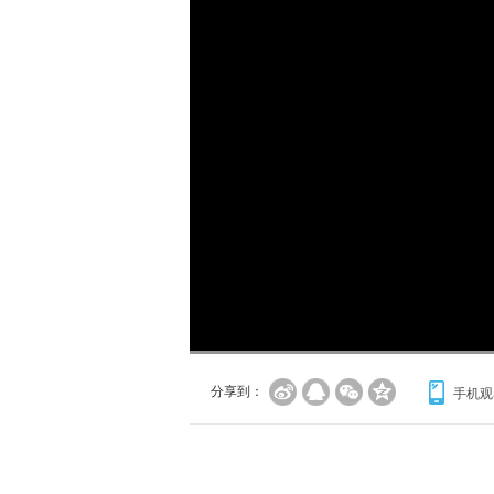
加
载
/
完
成
:
0%
分享到：
手机观