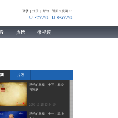
海瑞之谜
登录
|
注册
|
帮助
返回央视网
>>
PC客户端
移动客户端
2009-11-28 13:59:48
风雨张居正（十二）宰相
音
热榜
与太后关系之谜
微视频
儿
音乐
体育赛事
农业农村
2009-11-28 13:56:25
易经的奥秘（十四）卦的
象数理
期
片段
2009-11-28 13:51:17
易经的奥秘（十三）易经
与家庭
2009-11-28 13:44:16
易经的奥秘（十一）乾坤