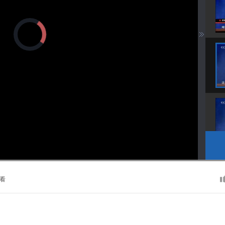
正
在
加
载
视
频
播
放
器。
播
画
静
放
质
音
速
(m)
度
看