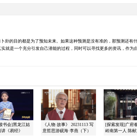
们卜卦的目的都是为了预知未来。如果这种预测是没有准的，那预测还有
其实就是一个充分引发自己潜能的过程，同时可以寻找更多的资讯，作为
年读书会]黑龙江姑
《人物·故事》 20231113 写
[探索发现]广府
演讲《易经》
意哲思游砚海·李燕（下）
岭南第一人 陈献