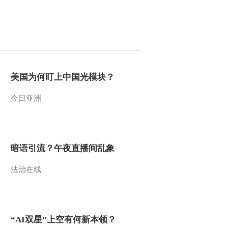
2009-11-28 12:53:40
风雨张居正（十三）紫禁
城里的意外
2009-11-28 12:44:50
美国为何盯上中国光模块？
风雨张居正（十一）谎言
今日亚洲
与真相
2009-11-28 12:41:47
暗语引流？午夜直播间乱象
风雨张居正（一）最失败
的教育
法治在线
2009-11-28 12:36:36
易经的奥秘（三）何为太
极
“AI双星”上空有何新本领？