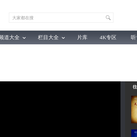
频道大全
栏目大全
片库
4K专区
听
育
电影
国防军事
电视剧
纪录
科教
戏曲
社会与法
少
往