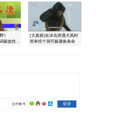
2009-11-28 13:01:26
风雨张居正（二十）突如
其来的官场风暴
视野》
[大真探]在冰岛突遇大风时
诗词砺血性...
简单挖个洞可躲避捡条命
2009-11-28 13:00:05
风雨张居正（十七）奇招
化解矛盾
2009-11-28 12:56:05
风雨张居正（十八）大明
万里长城
2009-11-28 12:55:18
风雨张居正（十六）背后
射来的冷箭