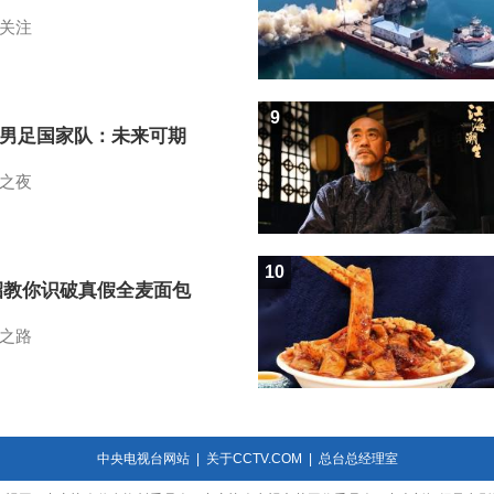
关注
9
7男足国家队：未来可期
之夜
10
招教你识破真假全麦面包
之路
中央电视台网站
|
关于CCTV.COM
|
总台总经理室