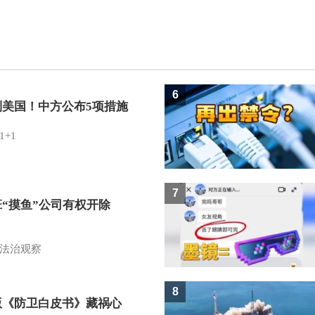
6
制美国！中方公布5项措施
1+1
7
班“摸鱼”公司有权开除
？
法治观察
8
版《防卫白皮书》藏祸心