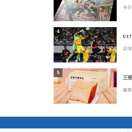
今日
4
U1
足球
5
三
健康