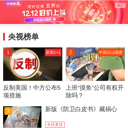
组织舰机对抗演练
央视榜单
1
2
新闻1+1
中国法治观察
反制美国！中方公布5
上班“摸鱼”公司有权开
项措施
除吗？
新版《防卫白皮书》藏祸心
3
今日关注