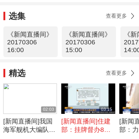
选集
查看更多
《新闻直播间》
《新闻直播间》
《新
20170306
20170306
2017
16:00
15:00
14:0
精选
查看更多
02:03
03:15
[新闻直播间]我国
[新闻直播间]住建
[新闻
海军舰机大编队亮
部：挂牌督办8起
部：力
相西太平洋：海军
违法建设案件
农村危