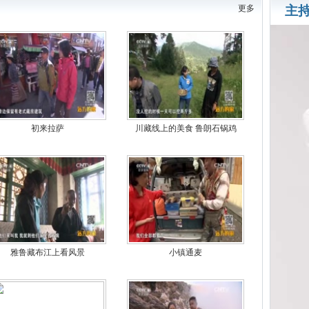
更多
主
初来拉萨
川藏线上的美食 鲁朗石锅鸡
雅鲁藏布江上看风景
小镇通麦