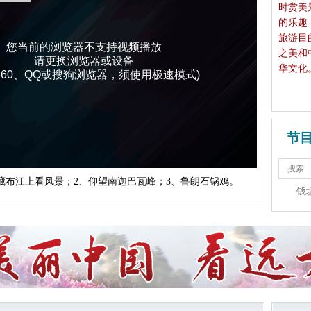
时赏美
的乐趣
旅游目
您当前的浏览器不支持视频播放
之美和
请更换浏览器或设备
华文化
360、QQ或搜狗浏览器，须使用极速模式)
节
藏布江上看风景；2、仰望南迦巴瓦峰；3、鲁朗石锅鸡。
钱