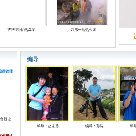
“西天瑶池”然乌湖
川西第一地热公园
编导
旅游管理
视台新址
编导：赵志勇
编导：孙涛
编