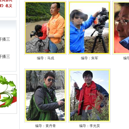
任何形式
家》名义
开播三
开播三
编导：马戎
编导：朱军
编
编导：黄丹青
编导：李光昊