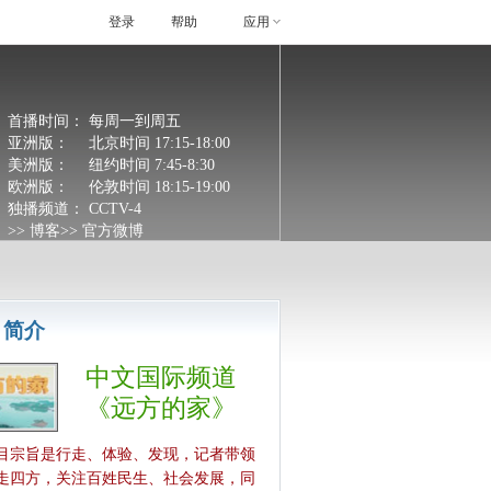
登录
帮助
应用
首播时间：
每周一到周五
亚洲版：
北京时间 17:15-18:00
美洲版：
纽约时间 7:45-8:30
欧洲版：
伦敦时间 18:15-19:00
独播频道：
CCTV-4
>> 博客
>> 官方微博
目简介
中文国际频道
《远方的家》
目宗旨是行走、体验、发现，记者带领
走四方，关注百姓民生、社会发展，同