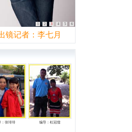
1
2
3
4
5
6
出镜记者：唐天骄
出镜记者：谭文颖
出镜记者：李七月
出镜记者：蔡丽娜
出镜记者：张梦路
出镜记者：王静
导：张琲琲
编导：杜冠儒