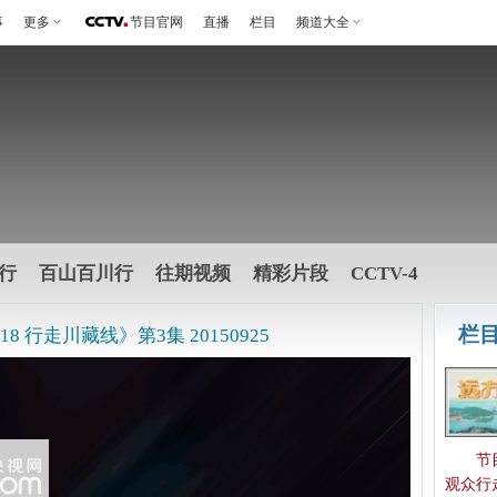
事
更多
节目官网
直播
栏目
频道大全
行
百山百川行
往期视频
精彩片段
CCTV-4
栏
 行走川藏线》第3集 20150925
节
观众行