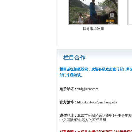
探寻米堆冰川
栏目合作
栏目诚征拍摄线索，欢迎各级政府宣传部门和
部门来函洽谈。
电子邮箱：
yfdj@cctv.com
官方微博：
http://t.cntv.cn/yuanfangdejia
通信地址：
北京市朝阳区光华路甲1号中央电
中文国际频道 远方的家栏目组