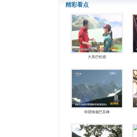
精彩看点
大美巴松措
仰望南迦巴瓦峰