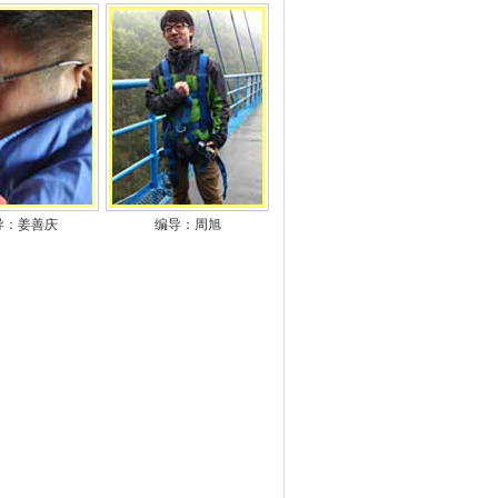
导：姜善庆
编导：周旭