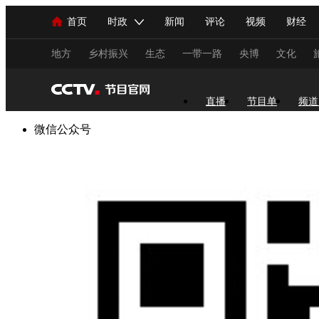
首页
时政
新闻
评论
视频
财经
人民领袖习近平
直播
海外频道
片库
iPanda
栏目大全
联播+
English
中国领导人
节目单
Монгол
听音
央视快评
微视频
习
地方
乡村振兴
生态
一带一路
央博
文化
总台春晚
网络春晚
共产党员网
秧纪录
直播
节目单
频道
微信公众号
新闻
国内
国际
评论
经济
军事
人民领袖习近平
联播+
热解读
天天学习
视频
小央视频
小央直播
直播中国
熊猫
现场
前线
比划
快看
蓝海中国
新兵
体育
直播
竞猜
2026年世界杯
2026年
VIP会员
CCTV奥林匹克频道
生活体育大会