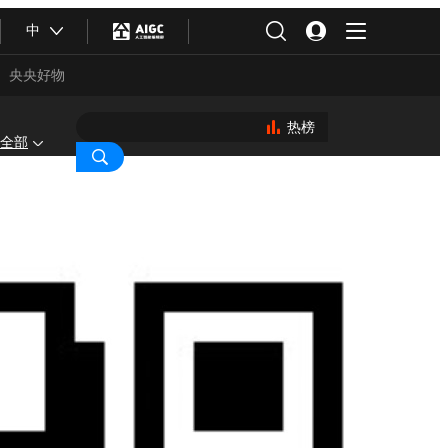
中
央央好物
热榜
全部
合体育
亚冬会