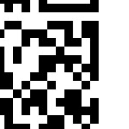
艺术
汽车
数智
5G
产业+
时尚
天气
才艺
网展
央央好物