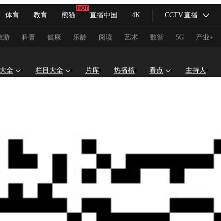
体育
教育
熊猫
直播中国
4K
CCTV.直播
式妙语
主持人
下载央视影音
热解读
天天学习
旅游
科普
健康
乐龄
阅读
艺术
数智
5G
产业+
纪录片网
国家大剧院
大型活动
大全
栏目大全
片库
热播榜
看点
主持人
科技
法治
文娱
人物
公益
图片
习式妙语
央视快评
央视网评
光华锐评
锋面
频道
VR/AR
4K专区
全景新闻
请入列
人生第一次
人生第二次
冬奥会
CBA
NBA
中超
国足
国际足球
网球
综
体育江湖
文化体育
冰雪道路
足球道路