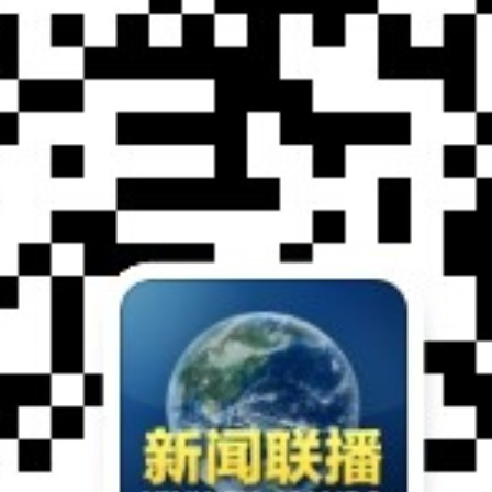
央博
非遗
文化
旅游
科普
健康
乐龄
阅读
云起
超级工厂
智敬中国
全民健康
颜选攻略
海洋
热播榜
总台企业白名单