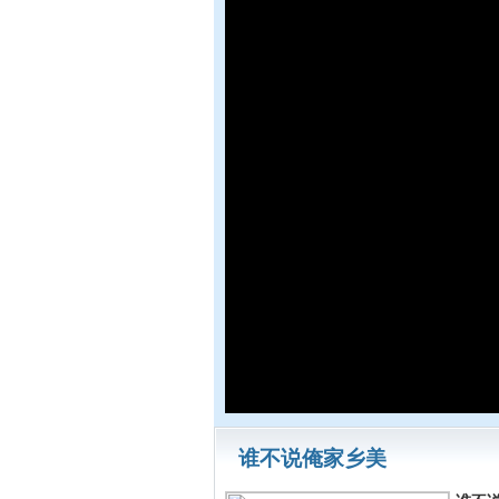
谁不说俺家乡美