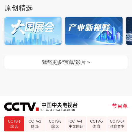
原创精选
节目单
CCTV-1
CCTV-2
CCTV-3
CCTV-4
CCTV-5
CCTV-5+
综 合
财 经
综 艺
中文国际
体 育
体育赛事