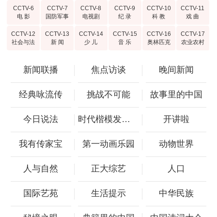
CCTV-6
CCTV-7
CCTV-8
CCTV-9
CCTV-10
CCTV-11
电 影
国防军事
电视剧
纪 录
科 教
戏 曲
CCTV-12
CCTV-13
CCTV-14
CCTV-15
CCTV-16
CCTV-17
社会与法
新 闻
少 儿
音 乐
奥林匹克
农业农村
新闻联播
焦点访谈
晚间新闻
经典咏流传
挑战不可能
故事里的中国
今日说法
时代楷模发布厅
开讲啦
我有传家宝
第一动画乐园
动物世界
人与自然
正大综艺
人口
国际艺苑
生活提示
中华民族