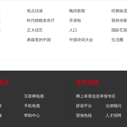
播
焦点访谈
晚间新闻
经典咏
法
时代楷模发布厅
开讲啦
我有传
然
正大综艺
人口
国际艺
眼
典籍里的中国
中国诗词大会
生活圈
概况
更多链接
互联网电视
网上有害信息举报专区
音
手机电视
辟谣平台
法律顾问
媒
帮助中心
望海热线
人才招聘