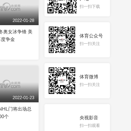
扫一扫下载
2022-01-28
]冬奥女冰争锋 美
体育公众号
再度争金
扫一扫关注
体育微博
扫一扫关注
2022-01-23
]NHL门将出场总
00个
央视影音
扫一扫观看