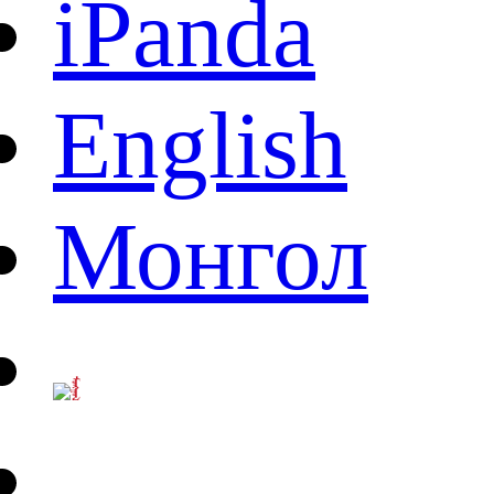
iPanda
English
Монгол