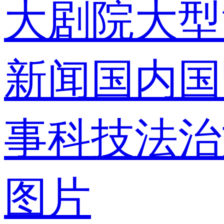
大剧院
大型
录
新闻
国内
国
事
科技
法治
使用合作网
图片