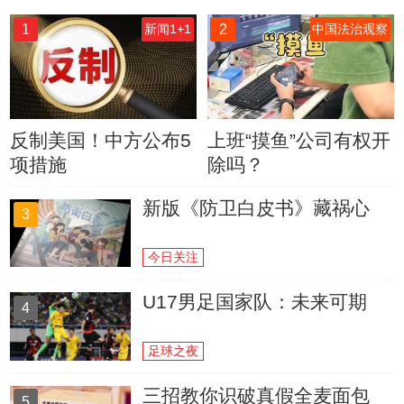
1
2
新闻1+1
中国法治观察
反制美国！中方公布5
上班“摸鱼”公司有权开
项措施
除吗？
新版《防卫白皮书》藏祸心
3
今日关注
U17男足国家队：未来可期
4
足球之夜
三招教你识破真假全麦面包
5