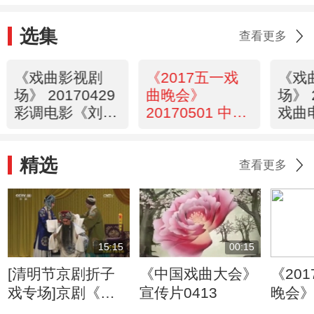
选集
查看更多
《戏曲影视剧
《2017五一戏
《戏
场》 20170429
曲晚会》
场》 
彩调电影《刘三
20170501 中国
戏曲
姐》 高清版
梦劳动美
巢》
精选
查看更多
15:15
00:15
[清明节京剧折子
《中国戏曲大会》
《20
戏专场]京剧《岳
宣传片0413
晚会
母刺字》 表演：
20170