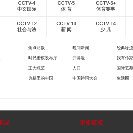
CCTV-4
CCTV-5
CCTV-5+
中文国际
体 育
体育赛事
CCTV-12
CCTV-13
CCTV-14
社会与法
新 闻
少 儿
播
焦点访谈
晚间新闻
经典咏
法
时代楷模发布厅
开讲啦
我有传
然
正大综艺
人口
国际艺
眼
典籍里的中国
中国诗词大会
生活圈
概况
更多链接