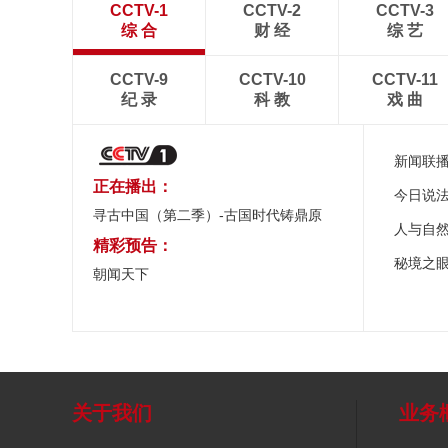
CCTV-1
CCTV-2
CCTV-3
综 合
财 经
综 艺
CCTV-9
CCTV-10
CCTV-11
纪 录
科 教
戏 曲
新闻联
正在播出：
今日说
寻古中国（第二季）-古国时代铸鼎原
人与自
精彩预告：
秘境之
朝闻天下
关于我们
业务