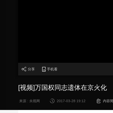
财经
教育
乡村振兴
生态环境
一带一路
大国智造
大国展会
大国保险
云顶对话
CCTV.节目官网
直播
节目单
栏目
片库
分享
手机看
[视频]万国权同志遗体在京火化
来源 : 央视网
2017-03-28 19:12
内容