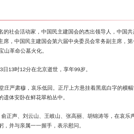
名的社会活动家，中国民主建国会的杰出领导人，中国共
主席，中国民主建国会第六届中央委员会常务副主席，第
八宝山革命公墓火化。
23日13时12分在北京逝世，享年99岁。
礼堂庄严肃穆，哀乐低回。正厅上方悬挂着黑底白字的横幅
的遗体安卧在鲜花翠柏丛中。
、俞正声、刘云山、王岐山、张高丽、胡锦涛等，在哀乐
躬，并与亲属一一握手，表示慰问。