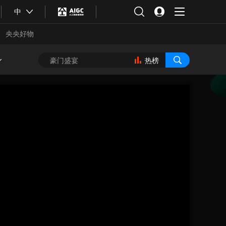
中
央央好物
热榜
合体育
亚冬会