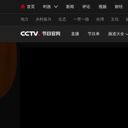
首页
时政
新闻
评论
视频
财经
人民领袖习近平
直播
海外频道
片库
iPanda
栏目大全
联播+
English
中国领导人
节目单
Монгол
听音
央视快评
微视频
习
地方
乡村振兴
生态
一带一路
央博
文化
直播
节目单
频道大全
总台春晚
网络春晚
共产党员网
秧纪录
新闻
国内
国际
评论
经济
军事
人民领袖习近平
联播+
热解读
天天学习
视频
小央视频
小央直播
直播中国
熊猫
现场
前线
比划
快看
蓝海中国
新兵
体育
直播
竞猜
2026年世界杯
2026
VIP会员
CCTV奥林匹克频道
生活体育大会