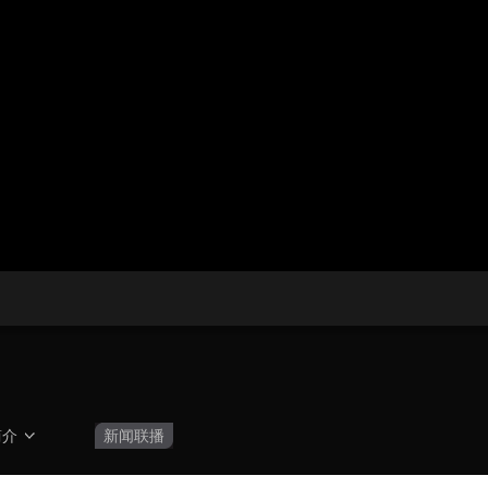
央博
非遗
文化
旅游
科普
健康
乐龄
阅读
云起
超级工厂
智敬中国
全民健康
颜选攻略
海洋
热播榜
总台企业白名单
简介
新闻联播