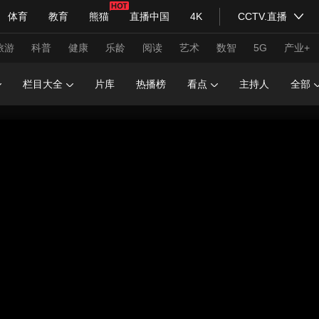
体育
教育
熊猫
直播中国
4K
CCTV.直播
式妙语
主持人
下载央视影音
热解读
天天学习
旅游
科普
健康
乐龄
阅读
艺术
数智
5G
产业+
栏目大全
片库
热播榜
看点
主持人
全部
纪录片网
国家大剧院
大型活动
科技
法治
文娱
人物
公益
图片
习式妙语
央视快评
央视网评
光华锐评
锋面
频道
VR/AR
4K专区
全景新闻
请入列
人生第一次
人生第二次
年冬奥会
CBA
NBA
中超
国足
国际足球
网球
综
体育江湖
文化体育
冰雪道路
足球道路