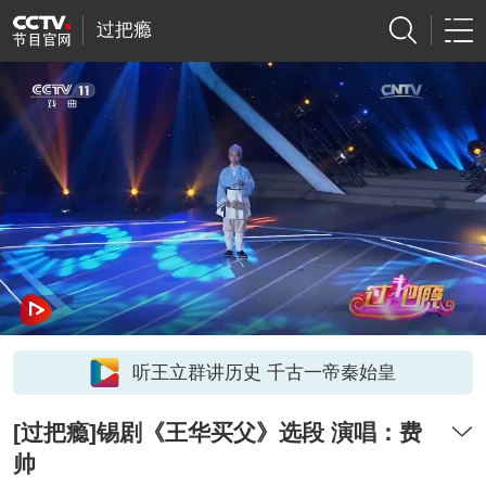
过把瘾
听王立群讲历史 千古一帝秦始皇
[过把瘾]锡剧《王华买父》选段 演唱：费
帅