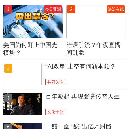
1
2
今日亚洲
法治在线
美国为何盯上中国光
暗语引流？午夜直播
模块？
间乱象
“AI双星”上空有何新本领？
3
共同关注
百年潮起 再现张謇传奇人生
4
文化十分
一醋一面 “酸”出亿万财路
5