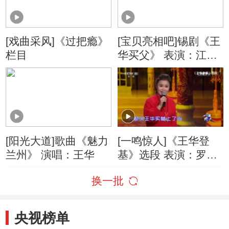
[戏曲采风]《过把瘾》
[宝贝亮相吧]锡剧《王
栏目
华买父》 表演：江阴
市峭岐实验小学
[阳光大道]歌曲《魅力
[一鸣惊人]《王华登
兰州》 演唱：王华
基》选段 表演：罗爱
华
换一批
央视榜单