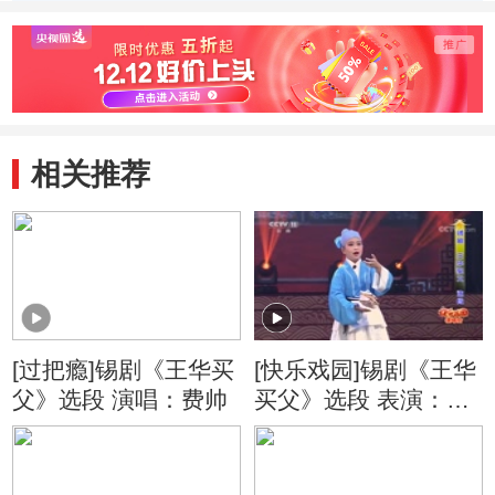
相关推荐
[过把瘾]锡剧《王华买
[快乐戏园]锡剧《王华
父》选段 演唱：费帅
买父》选段 表演：费
帅