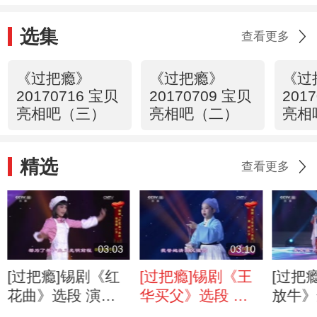
选集
查看更多
《过把瘾》
《过把瘾》
《过
20170716 宝贝
20170709 宝贝
201
亮相吧（三）
亮相吧（二）
亮相
精选
查看更多
03:03
03:10
[过把瘾]锡剧《红
[过把瘾]锡剧《王
[过把
花曲》选段 演
华买父》选段 演
放牛》
唱：张琪馨
唱：费帅
唱：曹