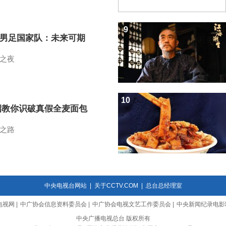
9
7男足国家队：未来可期
之夜
10
招教你识破真假全麦面包
之路
中央电视台网站
|
关于CCTV.COM
|
总台总经理室
电视网
|
中广协会信息资料委员会
|
中广协会电视文艺工作委员会
|
中央新闻纪录电影
中央广播电视总台 版权所有