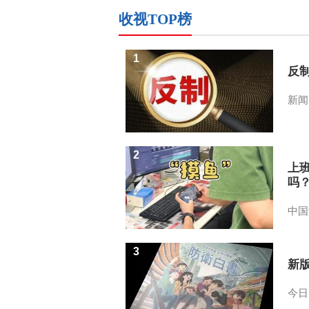
收视TOP榜
1
反
新闻
2
上
吗
中国
3
新
今日