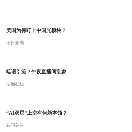
2017-02-01 18:25:43
[过把瘾]锡剧《王华买
父》选段 表演：王俊文
美国为何盯上中国光模块？
今日亚洲
2017-02-01 17:09:44
[过把瘾]锡剧《柜中缘》
选段 表演：胡慧
暗语引流？午夜直播间乱象
2017-02-01 17:05:44
法治在线
[过把瘾]锡剧《状元打
更》选段 表演：房庄轶
2017-01-31 18:01:45
“AI双星”上空有何新本领？
[过把瘾]锡剧《王华买
父》选段 表演：王宇烽
共同关注