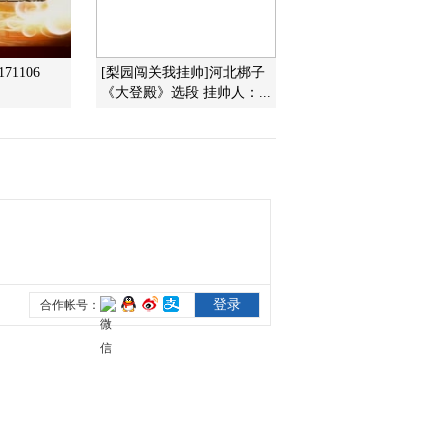
2017-02-01 18:31:45
71106
[梨园闯关我挂帅]河北梆子
[过把瘾]锡剧《拔兰花》
《大登殿》选段 挂帅人：...
选段 表演：周润琪
2017-02-01 18:29:44
[过把瘾]锡剧《珍珠塔》
选段 表演：胡鸿翔，李
佳
2017-02-01 18:27:44
[过把瘾]锡剧《寻儿记》
选段 表演：徐靖骁，滕
欣凌
2017-02-01 18:25:44
[过把瘾]锡剧《玲珑女》
选段 表演：孙仁杰