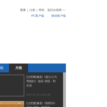
选段 演唱：秦岳阳
登录
|
注册
|
帮助
返回央视网
>>
PC客户端
移动客户端
2017-02-12 22:03:53
[过把瘾]豫剧《红灯记》
音
热榜
选段 演唱：裴艺梦
微视频
儿
音乐
体育赛事
农业农村
2017-02-12 22:03:51
[过把瘾]豫剧《花木兰》
选段 演唱：冉张扬
期
片段
2017-02-12 22:01:50
[过把瘾]豫剧《倔公公与
犟媳妇》选段 演唱：邢
乐至
2017-02-12 22:01:49
[过把瘾]豫剧《朝阳沟》