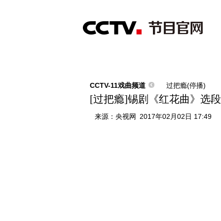
首页
直播
节目单
综合
新闻
财经
综艺
中文国际
体
CCTV-11戏曲频道
过把瘾(停播)
[过把瘾]锡剧《红花曲》选段
来源：
央视网
2017年02月02日 17:49