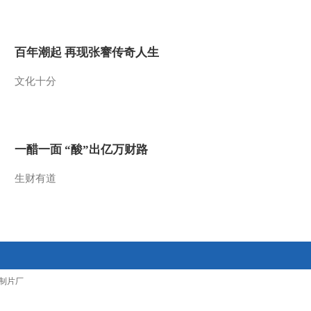
2017-01-31 17:59:43
[过把瘾]锡剧《双珠凤》
百年潮起 再现张謇传奇人生
选段 表演：丁婉琳
文化十分
2017-01-31 17:29:44
[过把瘾]锡剧《珍珠塔》
选段 表演：陆志舟
一醋一面 “酸”出亿万财路
2017-01-31 17:23:44
生财有道
[过把瘾]锡剧《江姐》选
段 表演：徐心迪，蒋华
柯
2017-01-31 17:21:44
[过把瘾]锡剧《珍珠塔》
制片厂
选段 表演：夏雅雯，徐
乐熠