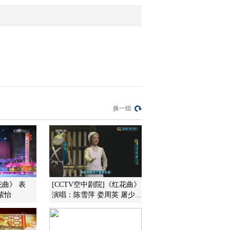
2017-02-02 17:25:44
[过把瘾]锡剧《庵堂相
会》选段 演唱：孙雅文
2017-02-02 17:23:44
[过把瘾]锡剧《珍珠塔》
换一组
选段 演唱：王炷力
2017-02-02 17:05:44
[过把瘾]锡剧《双玉蝉》
选段 演唱：丁乙译 殷春
蕾
花曲》 表
[CCTV空中剧院]《红花曲》
紫怡
演唱：陈雪萍 娄周英 屠少...
2017-02-02 16:59:46
[过把瘾]锡剧《三请樊梨
花》选段 表演：许钟宁