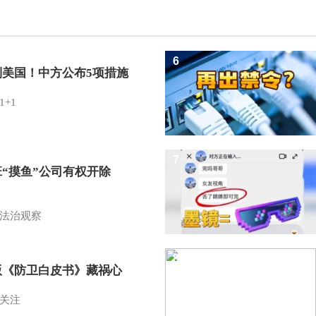
6
制美国！中方公布5项措施
1+1
7
班“摸鱼”公司有权开除
？
法治观察
8
版《防卫白皮书》藏祸心
关注