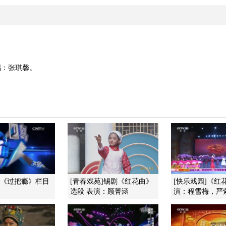
唱：张琪馨。
]《过把瘾》栏目
[青春戏苑]锡剧《红花曲》
[快乐戏园]《红
选段 表演：顾菁涵
演：程雪梅，严