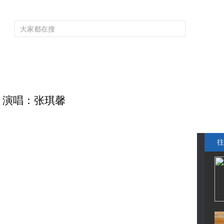
频道大全
栏目大全
片库
4K专区
听
育
电影
国防军事
电视剧
纪录
科教
戏曲
社会与法
少
 演唱：张琪馨
往