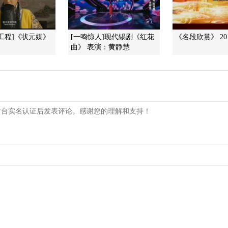
工程]《状元媒》
[一鸣惊人]现代锡剧《红花
《名段欣赏》 201
曲》 表演：黄静慧