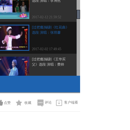
选段 演唱：李博然
2017-02-12 21:59:52
[过把瘾]锡剧《红花曲》
选段 演唱：张琪馨
2017-02-02 17:49:45
[过把瘾]锡剧《王华买
父》选段 演唱：费帅
2017-02-02 17:47:45
[过把瘾]锡剧《小放牛》
选段 演唱：曹昱，王军
杰
评论
客户端看
点赞
收藏
2017-02-02 17:45:44
[过把瘾]锡剧《珍珠塔》
选段 演唱：田大东