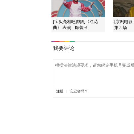
[宝贝亮相吧]锡剧《红花
[京剧电影
曲》 表演：顾菁涵
第四场