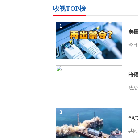
收视TOP榜
1
美
今日
2
暗
法治
3
“A
共同