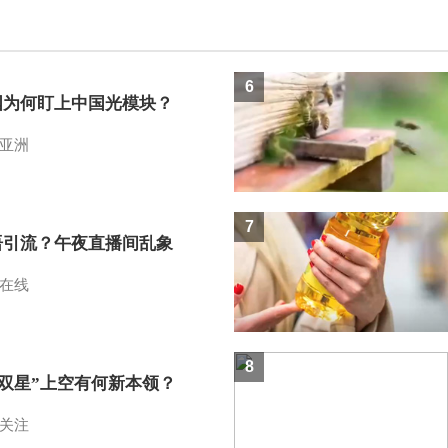
6
国为何盯上中国光模块？
亚洲
7
语引流？午夜直播间乱象
在线
8
I双星”上空有何新本领？
关注