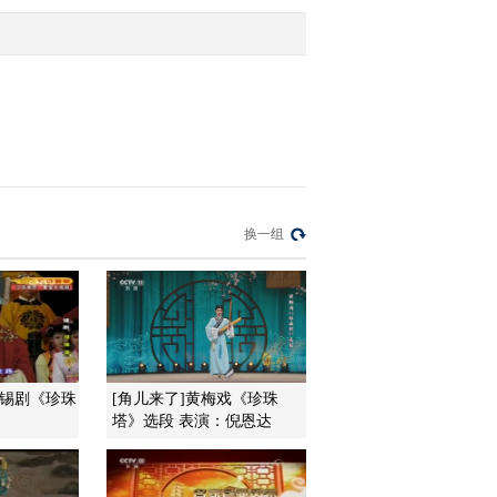
2017-02-01 18:29:44
[过把瘾]锡剧《珍珠塔》
选段 表演：胡鸿翔，李
佳
2017-02-01 18:27:44
[过把瘾]锡剧《寻儿记》
换一组
选段 表演：徐靖骁，滕
欣凌
2017-02-01 18:25:44
[过把瘾]锡剧《玲珑女》
选段 表演：孙仁杰
]锡剧《珍珠
[角儿来了]黄梅戏《珍珠
塔》选段 表演：倪恩达
2017-02-01 18:25:43
[过把瘾]锡剧《王华买
父》选段 表演：王俊文