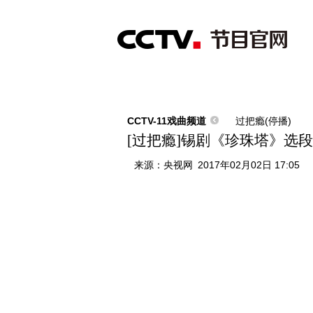
首页
直播
节目单
综合
新闻
财经
综艺
中文国际
体
CCTV-11戏曲频道
过把瘾(停播)
[过把瘾]锡剧《珍珠塔》选段
来源：
央视网
2017年02月02日 17:05