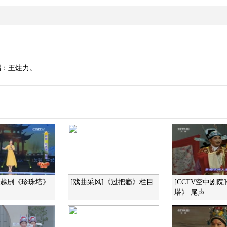
唱：王炷力。
]越剧《珍珠塔》
[戏曲采风]《过把瘾》栏目
[CCTV空中剧院
塔》 尾声