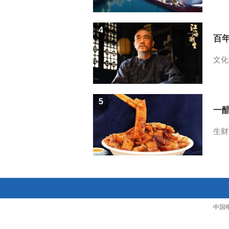
4
百
文化
5
一醋
生财
中国