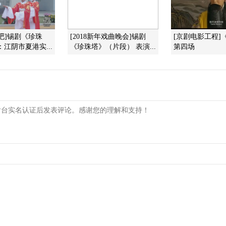
吧]锡剧《珍珠
[2018新年戏曲晚会]锡剧
[京剧电影工程]
：江阴市夏港实...
《珍珠塔》（片段） 表演...
第四场