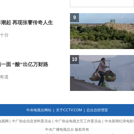
9
年潮起 再现张謇传奇人生
十分
10
一面 “酸”出亿万财路
有道
中央电视台网站
|
关于CCTV.COM
|
总台总经理室
电视网
|
中广协会信息资料委员会
|
中广协会电视文艺工作委员会
|
中央新闻纪录电影
中央广播电视总台 版权所有