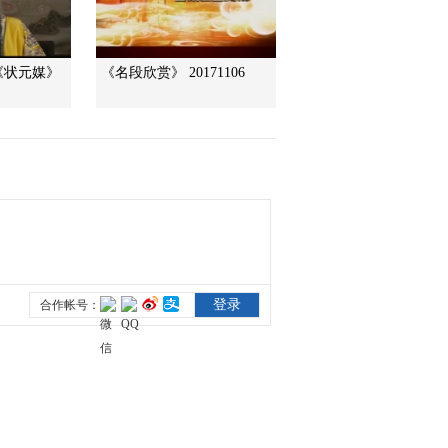
2017-02-01 17:09:44
《状元媒》
《名段欣赏》 20171106
[过把瘾]锡剧《柜中缘》
选段 表演：胡慧
2017-02-01 17:05:44
[过把瘾]锡剧《状元打
更》选段 表演：房庄轶
2017-01-31 18:01:45
[过把瘾]锡剧《王华买
父》选段 表演：王宇烽
2017-01-31 17:59:43
[过把瘾]锡剧《双珠凤》
选段 表演：丁婉琳