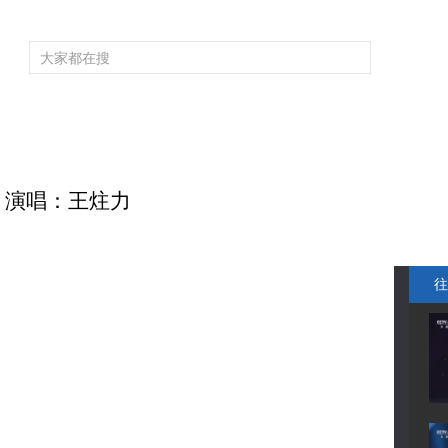
频道大全
栏目大全
片库
4K专区
听
育
电影
国防军事
电视剧
纪录
科教
戏曲
社会与法
少
 演唱：王炷力
往