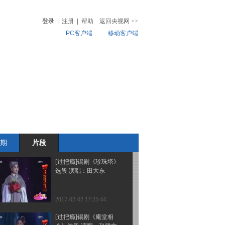
选段 演唱：张琪馨
登录
|
注册
|
帮助
返回央视网
>>
PC客户端
移动客户端
2017-02-02 17:49:45
[过把瘾]锡剧《王华买
音
热榜
父》选段 演唱：费帅
微视频
儿
音乐
体育赛事
农业农村
2017-02-02 17:47:45
[过把瘾]锡剧《小放牛》
选段 演唱：曹昱，王军
杰
期
片段
2017-02-02 17:45:44
[过把瘾]锡剧《珍珠塔》
选段 演唱：田大东
2017-02-02 17:25:44
[过把瘾]锡剧《庵堂相