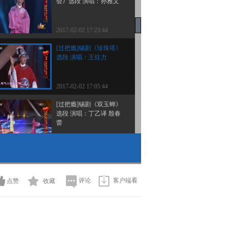
会》选段 演唱：孙雅文
2017-02-02 17:23:44
[过把瘾]锡剧《珍珠塔》
选段 演唱：王炷力
2017-02-02 17:05:44
[过把瘾]锡剧《双玉蝉》
选段 演唱：丁乙译 殷春
蕾
2017-02-02 16:59:46
[过把瘾]锡剧《三请樊梨
花》选段 表演：许钟宁
评论
客户端看
点赞
收藏
2017-02-01 18:31:45
[过把瘾]锡剧《拔兰花》
选段 表演：周润琪