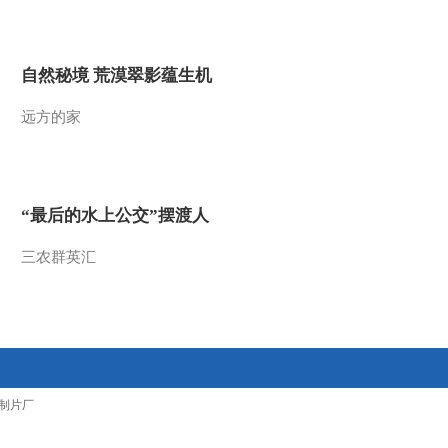
2017-01-31 17:13:44
[过把瘾]锡剧《廉锦枫》
自然秘境 荒漠翠影蕴生机
选段 表演：倪丹坪
远方的家
2017-01-31 17:11:43
[过把瘾]锡剧《玉蜻蜓》
选段 演唱：曹媛媛 卞昊
旸
“最后的水上公交”摆渡人
2017-01-30 17:45:43
三农群英汇
[过把瘾]锡剧《珍珠塔》
选段 演唱：李琰琳
2017-01-30 17:37:43
[过把瘾]锡剧《珍珠塔》
制片厂
选段 演唱：沈嘉宏