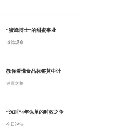
2017-01-31 17:29:44
[过把瘾]锡剧《珍珠塔》
选段 表演：陆志舟
“蜜蜂博士”的甜蜜事业
道德观察
2017-01-31 17:23:44
[过把瘾]锡剧《江姐》选
段 表演：徐心迪，蒋华
柯
教你看懂食品标签莫中计
2017-01-31 17:21:44
健康之路
[过把瘾]锡剧《珍珠塔》
选段 表演：夏雅雯，徐
乐熠
2017-01-31 17:15:43
“沉睡”4年保单的时效之争
[过把瘾]歌曲《赶圩归来
啊哩哩》选段 表演：倪
今日说法
丹坪