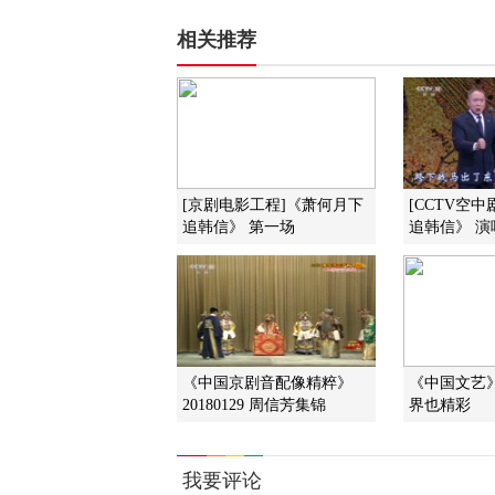
相关推荐
[京剧电影工程]《萧何月下
[CCTV空
追韩信》 第一场
追韩信》 
《中国京剧音配像精粹》
《中国文艺》 2
20180129 周信芳集锦
界也精彩