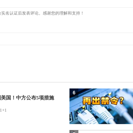
6
制美国！中方公布5项措施
1+1