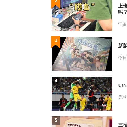
2
上
吗
中国
3
新
今日
4
U1
足球
5
三