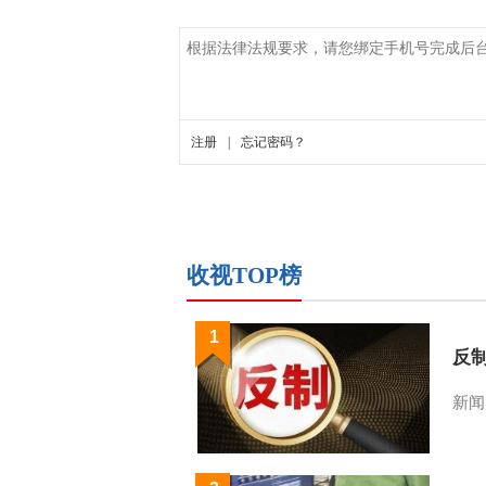
收视TOP榜
1
反
新闻