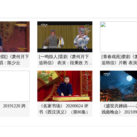
中剧院]《萧何月下
[一鸣惊人]晋剧《萧何月下
[青春戏苑]婺剧《
演唱：陈少云
追韩信》 表演：段秉政 方...
追韩信》片断 表演：
0191220 跨
《名家书场》 20200624 评
《盛世共婵娟——2
书《西汉演义》（第86集）
戏曲晚会》 202109