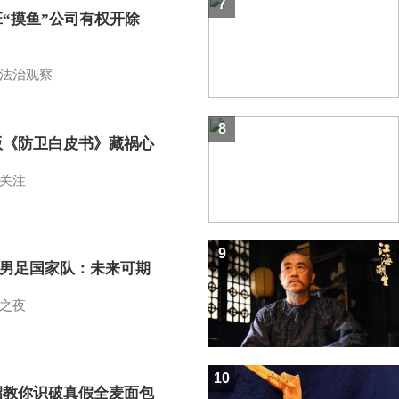
7
班“摸鱼”公司有权开除
？
法治观察
8
版《防卫白皮书》藏祸心
关注
9
7男足国家队：未来可期
之夜
10
招教你识破真假全麦面包