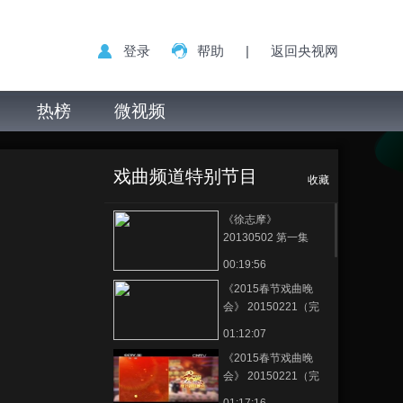
登录
帮助
|
返回央视网
热榜
微视频
戏曲频道特别节目
收藏
《徐志摩》
20130502 第一集
00:19:56
《2015春节戏曲晚
会》 20150221（完
整版） 1/2
01:12:07
《2015春节戏曲晚
会》 20150221（完
整版） 2/2