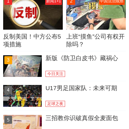
1
2
新闻1+1
中国法治观察
反制美国！中方公布5
上班“摸鱼”公司有权开
项措施
除吗？
新版《防卫白皮书》藏祸心
3
今日关注
U17男足国家队：未来可期
4
足球之夜
三招教你识破真假全麦面包
5