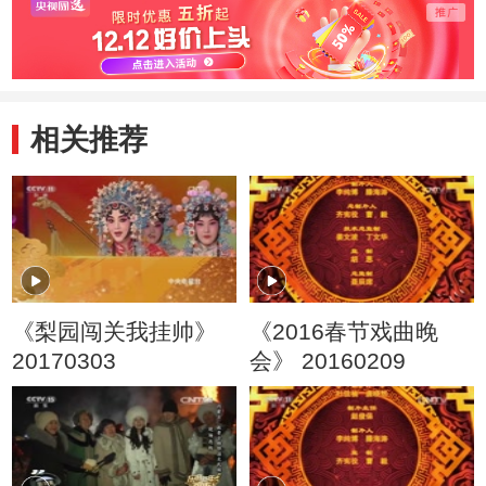
相关推荐
《梨园闯关我挂帅》
《2016春节戏曲晚
20170303
会》 20160209