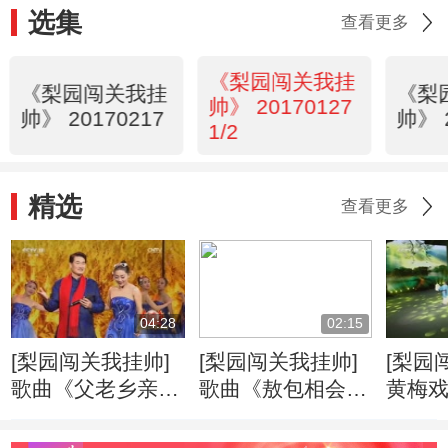
选集
查看更多
《梨园闯关我挂
《梨园闯关我挂
《梨
帅》 20170127
帅》 20170217
帅》 
1/2
精选
查看更多
04:28
02:15
[梨园闯关我挂帅]
[梨园闯关我挂帅]
[梨园
歌曲《父老乡亲》
歌曲《敖包相会》
黄梅
演唱：朱之文
演唱：王丽云，沙
选段 
景昌
之文