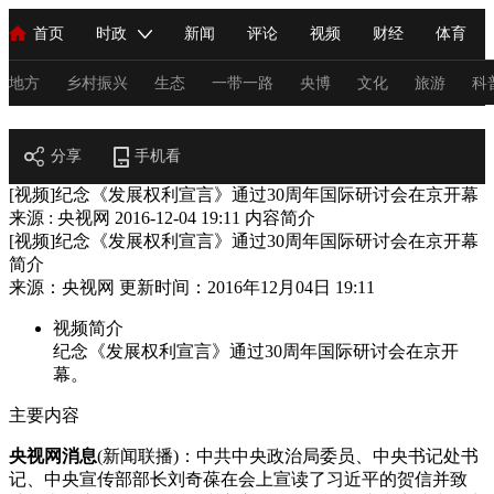
首页
时政
新闻
评论
视频
财经
体育
人民领袖习近平
直播
海外频道
片库
iPanda
栏目大全
联播+
English
中国领导人
节目单
Монгол
听音
央视快评
微视频
习式妙语
主持人
地方
乡村振兴
生态
一带一路
央博
文化
旅游
科
节目官网
总台春晚
分享
手机看
网络春晚
共产党员网
秧纪录
纪录片网
[视频]纪念《发展权利宣言》通过30周年国际研讨会在京开幕
来源 : 央视网
2016-12-04 19:11
内容简介
[视频]纪念《发展权利宣言》通过30周年国际研讨会在京开幕
新闻
国内
国际
评论
经济
军事
科技
法
简介
来源：央视网 更新时间：2016年12月04日 19:11
人民领袖习近平
联播+
热解读
天天学习
习式妙语
视频简介
视频
小央视频
小央直播
直播中国
熊猫频道
V
纪念《发展权利宣言》通过30周年国际研讨会在京开
幕。
现场
前线
比划
快看
蓝海中国
新兵请入列
主要内容
体育
直播
竞猜
2026年世界杯
2026年冬奥会
C
央视网消息
(新闻联播)：中共中央政治局委员、中央书记处书
VIP会员
CCTV奥林匹克频道
生活体育大会
体育江湖
记、中央宣传部部长刘奇葆在会上宣读了习近平的贺信并致