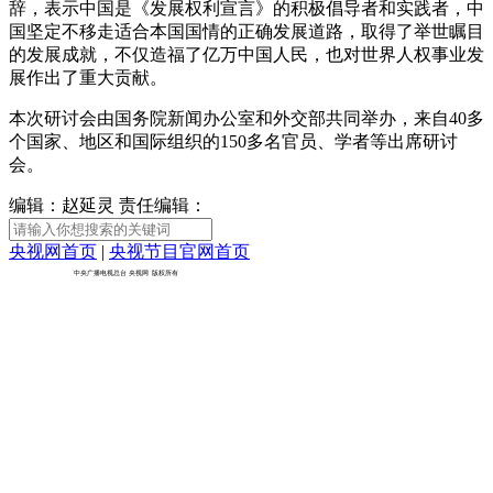
辞，表示中国是《发展权利宣言》的积极倡导者和实践者，中
国坚定不移走适合本国国情的正确发展道路，取得了举世瞩目
财经
教育
乡村振兴
生态环境
一带一路
央博
的发展成就，不仅造福了亿万中国人民，也对世界人权事业发
大国智造
大国展会
大国保险
云顶对话
云起
超
展作出了重大贡献。
本次研讨会由国务院新闻办公室和外交部共同举办，来自40多
个国家、地区和国际组织的150多名官员、学者等出席研讨
会。
编辑：赵延灵
责任编辑：
CCTV.节目官网
直播
节目单
栏目
片库
热播榜
央视网首页
|
央视节目官网首页
京ICP备10003349号-1
中央广播电视总台
央视网
版权所有