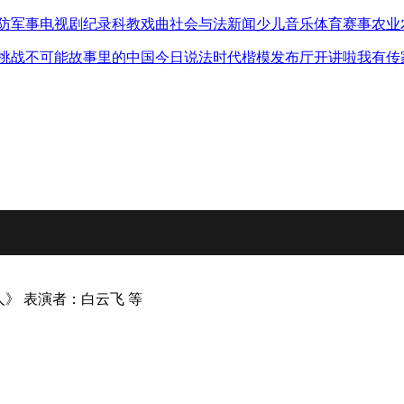
防军事
电视剧
纪录
科教
戏曲
社会与法
新闻
少儿
音乐
体育赛事
农业
挑战不可能
故事里的中国
今日说法
时代楷模发布厅
开讲啦
我有传
人》 表演者：白云飞 等