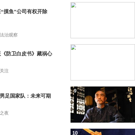
7
班“摸鱼”公司有权开除
？
法治观察
8
版《防卫白皮书》藏祸心
关注
9
7男足国家队：未来可期
之夜
10