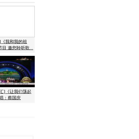
]《我和我的祖
目 邀您聆听歌...
乐汇]《让我们荡起
演唱：蔡国庆