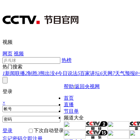
视频
网页
视频
热榜
热门搜索
1
新闻联播
2
制胜
3
熊出没
4
今日说法
5
百家讲坛
6
天网
7
天气预报
8
帮助
|
返回央视网
登录
首页
×
直播
节目单
频道大全
登录
下次自动登录
忘记密码
立即注册