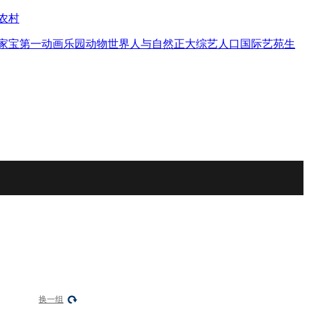
农村
家宝
第一动画乐园
动物世界
人与自然
正大综艺
人口
国际艺苑
生
换一组