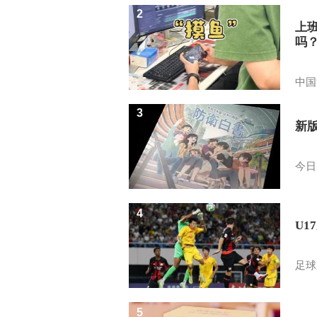
2
上
吗
中国
3
新
今日
4
U1
足球
5