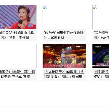
梨园闯关我挂帅]歌曲《幸
[欢乐秀]国庆假期赵保乐呼
[音乐周刊
中国》 演唱：李丹阳
吁大家来看戏
国》系列节
华国乐]《幸福中国》 领
[九九艳阳天2016]歌曲《常
[精彩音
胡美玲 齐艳军 齐霞...
回家看看》 演唱：蔡国庆
双桨》 