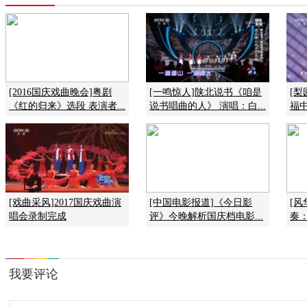
[2016国庆戏曲晚会]粤剧
[一鸣惊人]陕北说书《咱是
[
《红的归来》选段 表演者...
说书唱曲的人》 演唱：白...
福
[戏曲采风]2017国庆戏曲演
[中国电影报道]《今日影
[风
唱会录制完成
评》今晚解析国庆档电影...
奏：