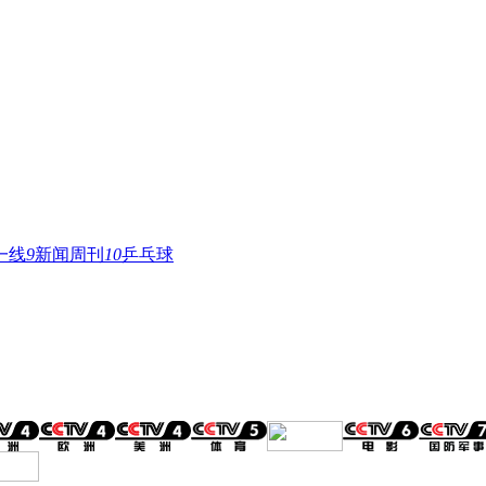
一线
9
新闻周刊
10
乒乓球