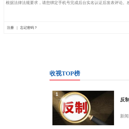
收视TOP榜
1
反
新闻