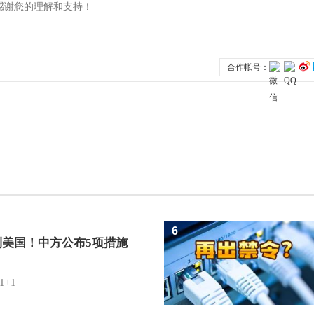
6
制美国！中方公布5项措施
1+1