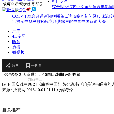
栏目大全
使用合作网站账号登录
综合
财经
综艺
中文国际
体育
电影
国
CCTV-1 综合频道
新闻联播
焦点访谈
晚间新闻
经典咏流传
活提示
中华民族
秘境之眼
典籍里的中国
中国诗词大会
片库
4K专区
听音
热榜
微视频
分享
手机看
《锦绣梨园庆盛世》2016国庆戏曲晚会
收藏
加载中...
[2016国庆戏曲晚会]《幸福中国》 陕北说书《咱是说书唱曲的
来源 : 央视网
2016-10-01 21:11
内容简介
相关推荐