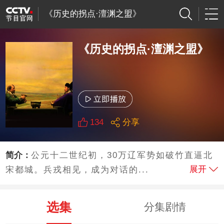
《历史的拐点·澶渊之盟》
《历史的拐点·澶渊之盟》
134
分享
简介：
公元十二世纪初，30万辽军势如破竹直逼北
展开
宋都城。兵戎相见，成为对话的...
选集
分集剧情