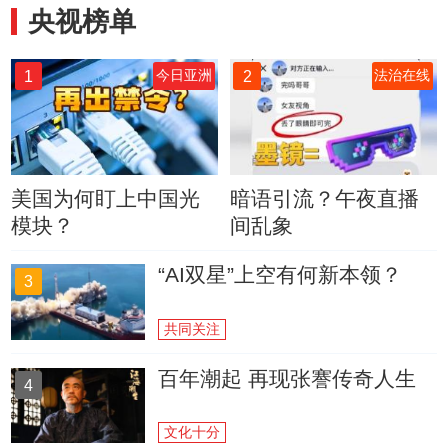
央视榜单
1
2
今日亚洲
法治在线
美国为何盯上中国光
暗语引流？午夜直播
模块？
间乱象
“AI双星”上空有何新本领？
3
共同关注
百年潮起 再现张謇传奇人生
4
文化十分