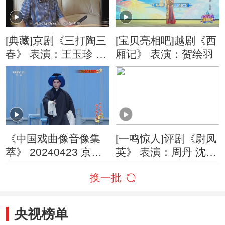
[典藏]京剧《三打陶三
[宝贝亮相吧]越剧《西
春》 表演：王玉珍 叶
厢记》 表演：贺绘羽
啓宏 等
《中国戏曲像音像集
[一鸣惊人]评剧《尉凤
萃》 20240423 京剧
英》 表演：周丹 沈阳
《飞虎山》《清河
市公共文化服务中心
换一批
桥》《虎牢关》
等
央视榜单