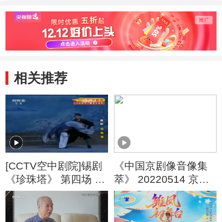
（二） 京剧《战
（二） 京剧《雁
（二）
宛城》
荡山》
遥津》
相关推荐
[CCTV空中剧院]锡剧
《中国京剧像音像集
《珍珠塔》 第四场 跌
萃》 20220514 京剧
雪遇劫
《谢瑶环》 2/2