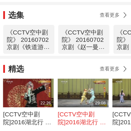
选集
查看更多
《CCTV空中剧
《CCTV空中剧
《C
院》 20160702
院》 20160702
院》 
京剧《铁道游击
京剧《赵一曼》
京剧
队》 1/2
1/2
2/2
精选
查看更多
22:26
29:08
[CCTV空中剧
[CCTV空中剧
[CCT
院]2016湖北行 京
院]2016湖北行 京
院]20
剧折子戏专场
剧折子戏专场
剧折子