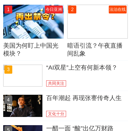
1
2
今日亚洲
法治在线
美国为何盯上中国光
暗语引流？午夜直播
模块？
间乱象
“AI双星”上空有何新本领？
3
共同关注
百年潮起 再现张謇传奇人生
4
文化十分
一醋一面 “酸”出亿万财路
5