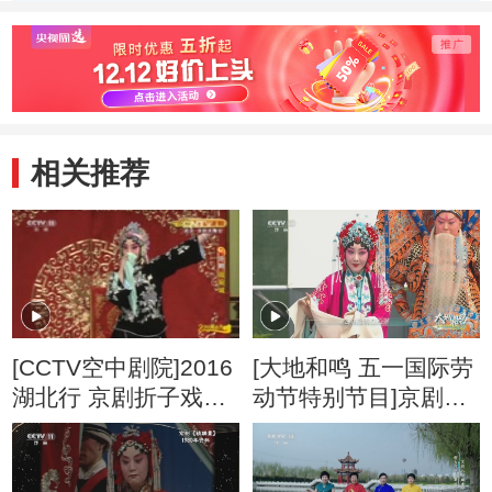
（二） 京剧《罢
（二） 京剧《锁
（二）
宴》
麟囊》
宛城》
相关推荐
[CCTV空中剧院]2016
[大地和鸣 五一国际劳
湖北行 京剧折子戏专
动节特别节目]京剧
场（二） 京剧《战宛
《锁麟囊》选段 表
城》
演：卢杨