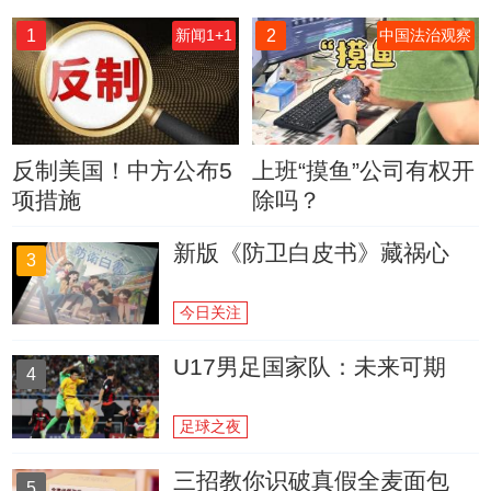
1
2
新闻1+1
中国法治观察
反制美国！中方公布5
上班“摸鱼”公司有权开
项措施
除吗？
新版《防卫白皮书》藏祸心
3
今日关注
U17男足国家队：未来可期
4
足球之夜
三招教你识破真假全麦面包
5