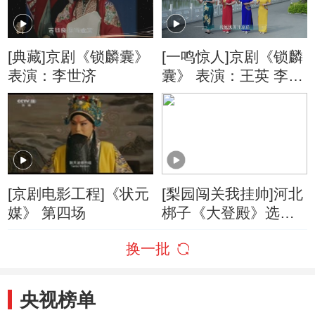
[典藏]京剧《锁麟囊》
[一鸣惊人]京剧《锁麟
表演：李世济
囊》 表演：王英 李静
等
[京剧电影工程]《状元
[梨园闯关我挂帅]河北
媒》 第四场
梆子《大登殿》选段
挂帅人：程成
换一批
央视榜单