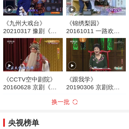
《九州大戏台》
《锦绣梨园》
20210317 豫剧《朝
20161011 一路欢笑
阳沟》选场二
优秀曲艺作品展播
《CCTV空中剧院》
《跟我学》
20160628 京剧《珠
20190306 京剧欣赏
帘寨》 1/2
入门（三） 特别节目
换一批
央视榜单