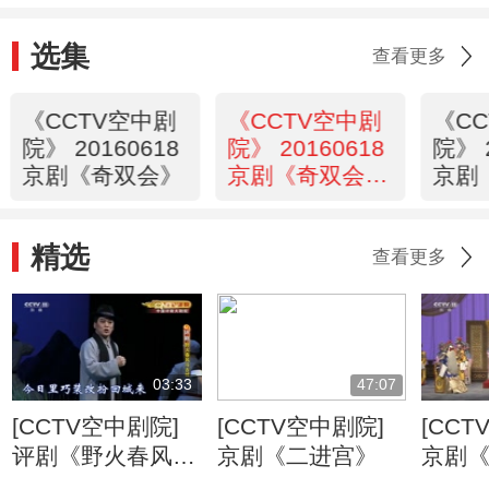
选集
查看更多
《CCTV空中剧
《CCTV空中剧
《C
院》 20160618
院》 20160618
院》 
京剧《奇双会》
京剧《奇双会》
京剧
（访谈）
·探
断）
精选
查看更多
03:33
47:07
[CCTV空中剧院]
[CCTV空中剧院]
[CCT
评剧《野火春风斗
京剧《二进宫》
京剧
古城》：序幕