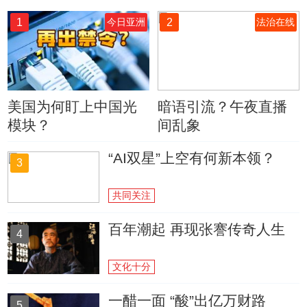
1
2
今日亚洲
法治在线
美国为何盯上中国光
暗语引流？午夜直播
模块？
间乱象
“AI双星”上空有何新本领？
3
共同关注
百年潮起 再现张謇传奇人生
4
文化十分
一醋一面 “酸”出亿万财路
5