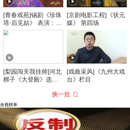
[青春戏苑]锡剧《珍珠
[京剧电影工程]《状元
塔·后见姑》 表演：缪
媒》 第四场
宇哲 杨秋驰 蒋静怡
[梨园闯关我挂帅]河北
[戏曲采风]《九州大戏
梆子《大登殿》选段
台》栏目
挂帅人：程成
换一批
央视榜单