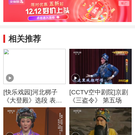
相关推荐
[快乐戏园]河北梆子
[CCTV空中剧院]京剧
《大登殿》选段 表
《三盗令》 第五场
演：彭蕙蘅