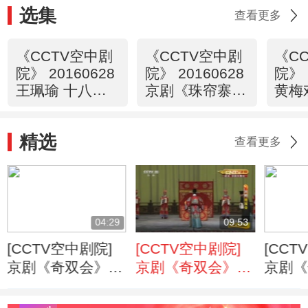
选集
查看更多
《CCTV空中剧
《CCTV空中剧
《C
院》 20160628
院》 20160628
院》 
王珮瑜 十八张
京剧《珠帘寨》
黄梅
半 余派唱腔演
1/2
巷》
唱会（四）精彩
精选
选场
查看更多
04:29
09:53
[CCTV空中剧院]
[CCTV空中剧院]
[CCT
京剧《奇双会》
京剧《奇双会》
京剧《
第五场
第四场
第三场