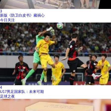
3
新版《防卫白皮书》藏祸心
今日关注
4
U17男足国家队：未来可期
足球之夜