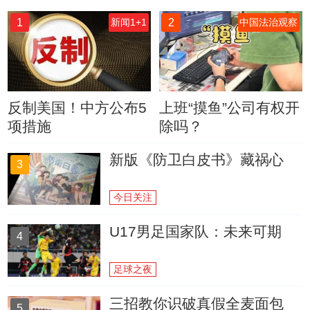
1
2
新闻1+1
中国法治观察
反制美国！中方公布5
上班“摸鱼”公司有权开
项措施
除吗？
新版《防卫白皮书》藏祸心
3
今日关注
U17男足国家队：未来可期
4
足球之夜
三招教你识破真假全麦面包
5