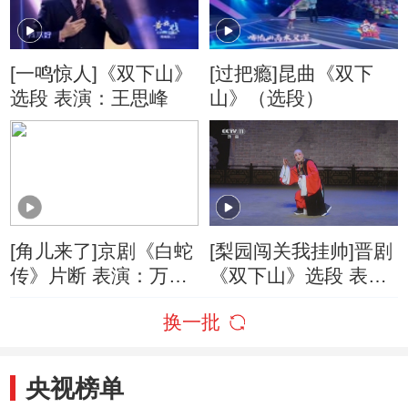
[一鸣惊人]《双下山》
[过把瘾]昆曲《双下
选段 表演：王思峰
山》（选段）
[角儿来了]京剧《白蛇
[梨园闯关我挂帅]晋剧
传》片断 表演：万晓
《双下山》选段 表
慧 袁婷
演：梁忠威
换一批
央视榜单