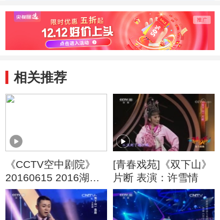
（一） 京剧《古
（一） 京剧《双
（一）
城会》
下山》
州城》
相关推荐
《CCTV空中剧院》
[青春戏苑]《双下山》
20160615 2016湖北
片断 表演：许雪情
行 京剧折子戏专场
（一）1/2