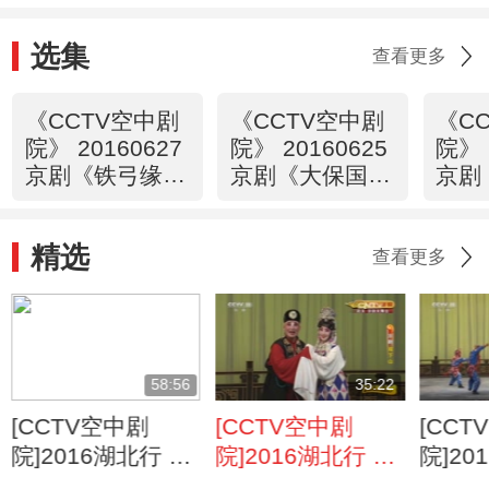
选集
查看更多
《CCTV空中剧
《CCTV空中剧
《C
院》 20160627
院》 20160625
院》 
京剧《铁弓缘》
京剧《大保国·
京剧
1/2
探皇陵·二进
探皇
宫》1/2
宫》2
精选
查看更多
58:56
35:22
[CCTV空中剧
[CCTV空中剧
[CCT
院]2016湖北行 京
院]2016湖北行 京
院]20
剧折子戏专场
剧折子戏专场
剧折子