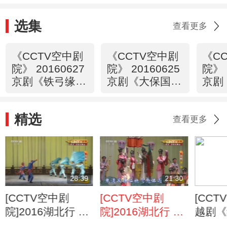
选集
查看更多
《CCTV空中剧
《CCTV空中剧
《C
院》 20160627
院》 20160625
院》 
京剧《铁弓缘》
京剧《大保国·
京剧
1/2
探皇陵·二进
探皇
宫》1/2
宫》2
精选
查看更多
28:39
21:30
[CCTV空中剧
[CCTV空中剧
[CCT
院]2016湖北行 京
院]2016湖北行 京
越剧《
剧折子戏专场
剧折子戏专场
第十一