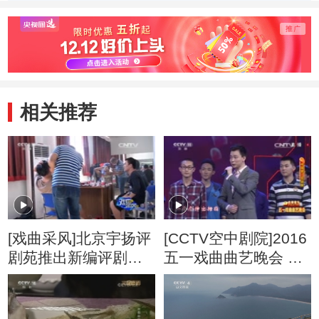
（一） 京剧《泗
（一） 京剧《洛
灵
州城》
神》
相关推荐
[戏曲采风]北京宇扬评
[CCTV空中剧院]2016
剧苑推出新编评剧
五一戏曲曲艺晚会 京
《云水情》
剧《沙家浜》选段 表
演：康静，翟墨 等