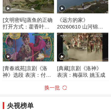
[文明密码]蒸鱼的正确
《远方的家》
打开方式：藿香叶搭
20260610 山河锦绣
配翘嘴鲌
看中国 山海连城 魅力
深圳
[青春戏苑]京剧《洛
[典藏]京剧《洛神》
神》选段 表演：付佳
表演：梅葆玖 姚玉成
陈圆
换一批
央视榜单