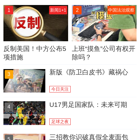
1
2
新闻1+1
中国法治观察
反制美国！中方公布5
上班“摸鱼”公司有权开
项措施
除吗？
新版《防卫白皮书》藏祸心
3
今日关注
U17男足国家队：未来可期
4
足球之夜
三招教你识破真假全麦面包
5