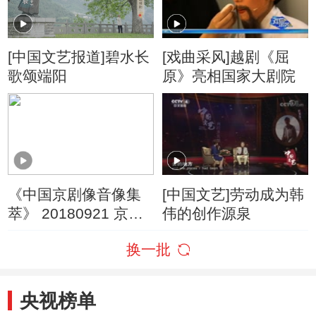
[中国文艺报道]碧水长
[戏曲采风]越剧《屈
歌颂端阳
原》亮相国家大剧院
《中国京剧像音像集
[中国文艺]劳动成为韩
萃》 20180921 京剧
伟的创作源泉
《搜孤救孤》
换一批
央视榜单