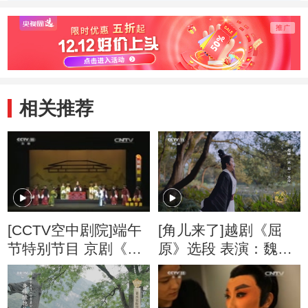
二场
五场
三场
相关推荐
[CCTV空中剧院]端午
[角儿来了]越剧《屈
节特别节目 京剧《屈
原》选段 表演：魏春
原》 第一场
芳 等