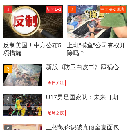
1
2
新闻1+1
中国法治观察
反制美国！中方公布5
上班“摸鱼”公司有权开
项措施
除吗？
新版《防卫白皮书》藏祸心
3
今日关注
U17男足国家队：未来可期
4
足球之夜
三招教你识破真假全麦面包
5