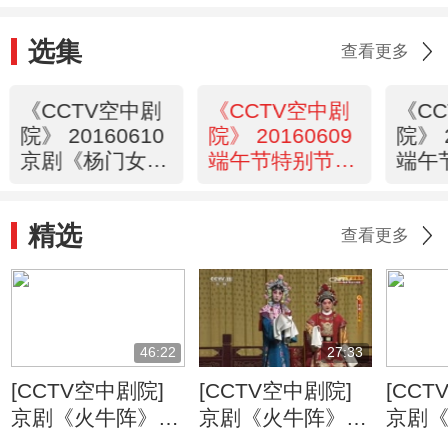
选集
查看更多
《CCTV空中剧
《CCTV空中剧
《C
院》 20160610
院》 20160609
院》 
京剧《杨门女
端午节特别节目
端午
将》 2/2
京剧《屈原》
京剧
2/2
1/2
精选
查看更多
46:22
27:33
[CCTV空中剧院]
[CCTV空中剧院]
[CCT
京剧《火牛阵》第
京剧《火牛阵》第
京剧
四场
三场
六场