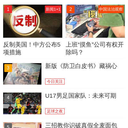
1
2
新闻1+1
中国法治观察
反制美国！中方公布5
上班“摸鱼”公司有权开
项措施
除吗？
新版《防卫白皮书》藏祸心
3
今日关注
U17男足国家队：未来可期
4
足球之夜
三招教你识破真假全麦面包
5