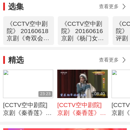
选集
查看更多
《CCTV空中剧
《CCTV空中剧
《C
院》 20160618
院》 20160616
院》 
京剧《奇双会》
京剧《杨门女将
评剧
（访谈）
·探谷》（片
2/2
断）
精选
查看更多
23:23
08:40
[CCTV空中剧院]
[CCTV空中剧院]
[CCT
京剧《秦香莲》
京剧《秦香莲》
京剧《
第二场
第三场
第五场