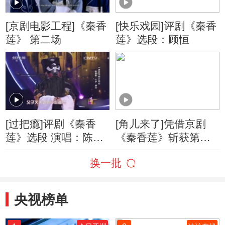
[京剧电影工程]《秦香
[快乐戏园]评剧《秦香
莲》 第二场
莲》选段：顾恒
[过把瘾]评剧《秦香
[角儿来了]凭借京剧
莲》选段 演唱：陈易
《秦香莲》斩获第八
新
届中国戏剧梅花奖
换一批
央视榜单