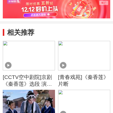
相关推荐
[CCTV空中剧院]京剧
[青春戏苑]《秦香莲》
《秦香莲》选段 演
片断
唱：王睿