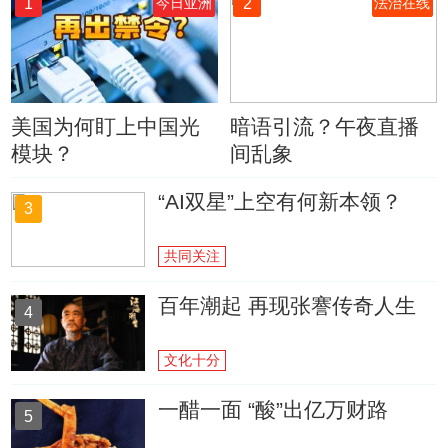
1
2
今日亚洲
法治在线
美国为何盯上中国光
暗语引流？午夜直播
模块？
间乱象
“AI双星”上空有何新本领？
3
共同关注
百年潮起 再现张謇传奇人生
4
文化十分
一醋一面 “酸”出亿万财路
5