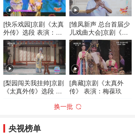
[快乐戏园]京剧《太真
[雏凤新声 总台首届少
外传》选段 表演：谷
儿戏曲大会]京剧《太
佳颐
真外传》选段 表演：
姚静萱（11岁）
[梨园闯关我挂帅]京剧
[典藏]京剧《太真外
《太真外传》选段 表
传》 表演：梅葆玖
演：付佳
换一批
央视榜单