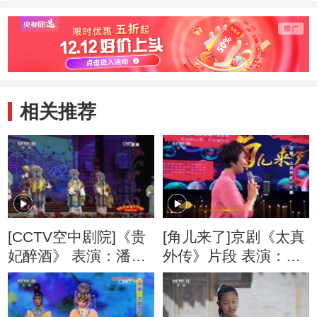
天 索明芳
欣 张凯
者：李
相关推荐
[CCTV空中剧院]《贵
[角儿来了]京剧《太真
妃醉酒》 表演：潘欣
外传》片段 表演：董
等
圆圆