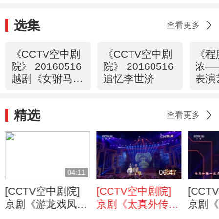
选集
查看更多
《CCTV空中剧
《CCTV空中剧
《程
院》 20160516
院》 20160516
浓—
越剧《女驸马》
追忆李世济
表演
1/2
济》 
精选
查看更多
04:11
06:47
[CCTV空中剧院]
[CCTV空中剧院]
[CCT
京剧《游龙戏凤》
京剧《太真外传》
京剧《
选段 演唱者：蓝
选段 演唱者：潘
坐宫》