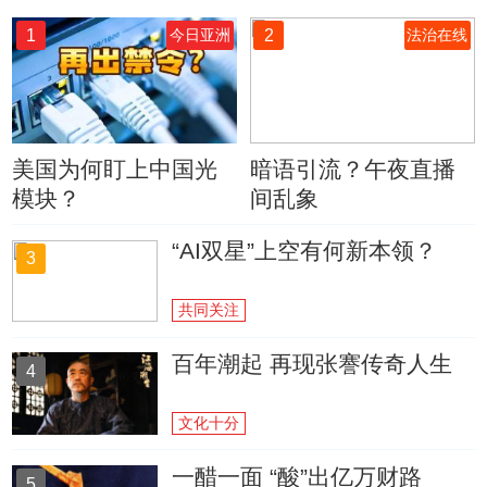
1
2
今日亚洲
法治在线
美国为何盯上中国光
暗语引流？午夜直播
模块？
间乱象
“AI双星”上空有何新本领？
3
共同关注
百年潮起 再现张謇传奇人生
4
文化十分
一醋一面 “酸”出亿万财路
5