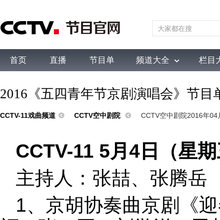
首页
直播
节目单
频道大全
栏目
综合
新闻
财经
综艺
中文国际
体育
电影
国防军事
电
2016《五四青年节京剧演唱会》节目
CCTV-11戏曲频道
CCTV空中剧院
CCTV空中剧院2016年04月
CCTV-11 5月4日（星
主持人：张喆、张腾岳
1、京胡协奏曲京剧《