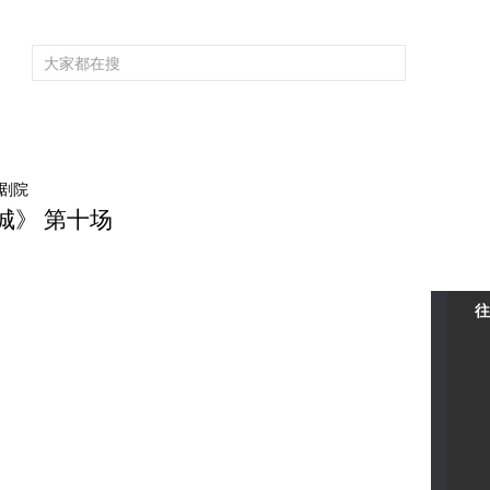
频道大全
栏目大全
片库
4K专区
听
育
电影
国防军事
电视剧
纪录
科教
戏曲
社会与法
少
中剧院
城》 第十场
往