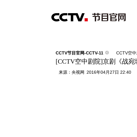
首页
直播
节目单
综合
新闻
财经
综艺
中文国际
体
CCTV节目官网-CCTV-11
CCTV空
[CCTV空中剧院]京剧《战宛
来源：
央视网
2016年04月27日 22:40