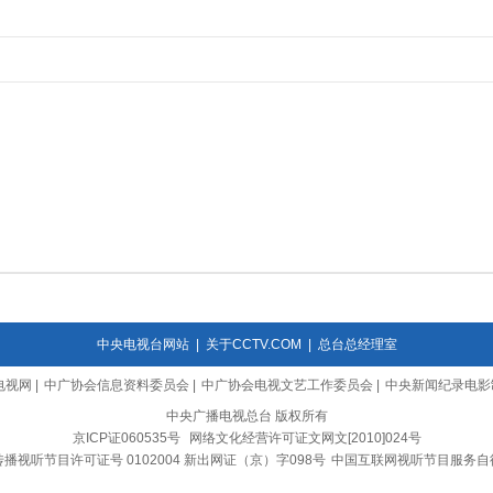
中央电视台网站
|
关于CCTV.COM
|
总台总经理室
电视网
|
中广协会信息资料委员会
|
中广协会电视文艺工作委员会
|
中央新闻纪录电影
中央广播电视总台 版权所有
京ICP证060535号
网络文化经营许可证文网文[2010]024号
播视听节目许可证号 0102004 新出网证（京）字098号
中国互联网视听节目服务自