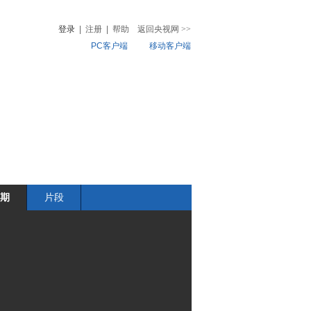
登录
|
注册
|
帮助
返回央视网
>>
PC客户端
移动客户端
音
热榜
微视频
儿
音乐
体育赛事
农业农村
期
片段