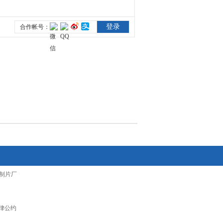
制片厂
律公约