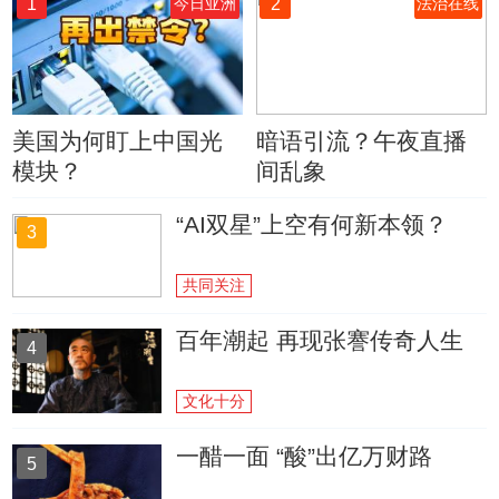
1
2
今日亚洲
法治在线
美国为何盯上中国光
暗语引流？午夜直播
模块？
间乱象
“AI双星”上空有何新本领？
3
共同关注
百年潮起 再现张謇传奇人生
4
文化十分
一醋一面 “酸”出亿万财路
5