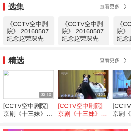
选集
查看更多
《CCTV空中剧
《CCTV空中剧
《C
院》 20160507
院》 20160507
院》 
纪念赵荣琛先生
纪念赵荣琛先生
纪念
诞辰一百周年
诞辰一百周年
诞辰
折子戏专场 1/2
折子戏专场 2/2
折子
精选
谈）
查看更多
03:10
03:31
[CCTV空中剧院]
[CCTV空中剧院]
[CCT
京剧《十三妹》
京剧《十三妹》
京剧
第十场
第八场
第七