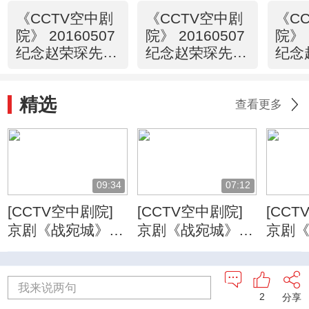
《CCTV空中剧
《CCTV空中剧
《C
院》 20160507
院》 20160507
院》 
纪念赵荣琛先生
纪念赵荣琛先生
纪念
诞辰一百周年
诞辰一百周年
诞辰
折子戏专场 1/2
折子戏专场 2/2
折子
精选
谈）
查看更多
09:34
07:12
[CCTV空中剧院]
[CCTV空中剧院]
[CCT
京剧《战宛城》
京剧《战宛城》
京剧
第六场
第七场
第四
我来说两句
2
分享