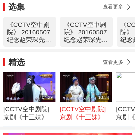
选集
查看更多
《CCTV空中剧
《CCTV空中剧
《C
院》 20160507
院》 20160507
院》 
纪念赵荣琛先生
纪念赵荣琛先生
纪念
诞辰一百周年
诞辰一百周年
诞辰
折子戏专场 1/2
折子戏专场 2/2
折子
精选
谈）
查看更多
04:29
13:34
[CCTV空中剧院]
[CCTV空中剧院]
[CCT
京剧《十三妹》
京剧《十三妹》
京剧
第十一场
第九场
第十