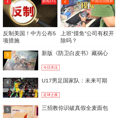
1
2
新闻1+1
中国法治观察
反制美国！中方公布5
上班“摸鱼”公司有权开
项措施
除吗？
新版《防卫白皮书》藏祸心
3
今日关注
U17男足国家队：未来可期
4
足球之夜
三招教你识破真假全麦面包
5