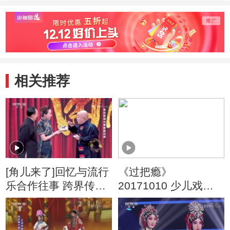
相关推荐
[角儿来了]回忆与流行
《过把瘾》
乐合作往事 跨界传唱
20171010 少儿戏曲
彰显京剧魅力
欢乐季（三）