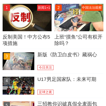
1
2
新闻1+1
中国法治观察
反制美国！中方公布5
上班“摸鱼”公司有权开
项措施
除吗？
新版《防卫白皮书》藏祸心
3
今日关注
U17男足国家队：未来可期
4
足球之夜
三招教你识破真假全麦面包
5