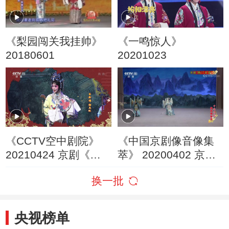
《梨园闯关我挂帅》
《一鸣惊人》
20180601
20201023
《CCTV空中剧院》
《中国京剧像音像集
20210424 京剧《太
萃》 20200402 京剧
真外传》（访谈）
《杨门女将》 2/2
换一批
央视榜单