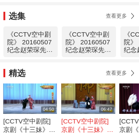
选集
查看更多
《CCTV空中剧
《CCTV空中剧
《C
院》 20160507
院》 20160507
院》 
纪念赵荣琛先生
纪念赵荣琛先生
纪念
诞辰一百周年
诞辰一百周年
诞辰
折子戏专场 1/2
折子戏专场 2/2
折子
精选
谈）
查看更多
04:50
06:47
[CCTV空中剧院]
[CCTV空中剧院]
[CCT
京剧《十三妹》
京剧《十三妹》
京剧《
第十三场
第十二场
第十一