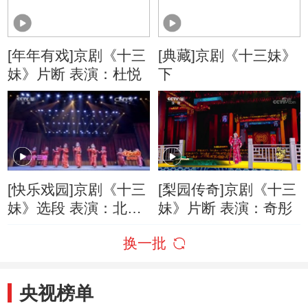
[年年有戏]京剧《十三
[典藏]京剧《十三妹》
妹》片断 表演：杜悦
下
[快乐戏园]京剧《十三
[梨园传奇]京剧《十三
妹》选段 表演：北京
妹》片断 表演：奇彤
海淀实验小学
换一批
央视榜单