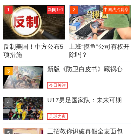
1
2
新闻1+1
中国法治观察
反制美国！中方公布5
上班“摸鱼”公司有权开
项措施
除吗？
新版《防卫白皮书》藏祸心
3
今日关注
U17男足国家队：未来可期
4
足球之夜
三招教你识破真假全麦面包
5