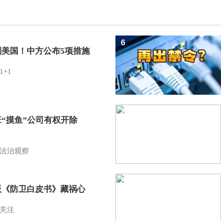
6
制美国！中方公布5项措施
1+1
7
班“摸鱼”公司有权开除
？
法治观察
8
版《防卫白皮书》藏祸心
关注