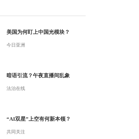
2016-04-09 22:28:01
[CCTV空中剧院]京剧
《韩玉娘》 第六场
美国为何盯上中国光模块？
今日亚洲
2016-04-06 22:18:03
[CCTV空中剧院]京剧
《韩玉娘》 第五场
暗语引流？午夜直播间乱象
2016-04-06 22:04:00
法治在线
[CCTV空中剧院]京剧
《韩玉娘》 第四场
2016-04-06 21:12:01
“AI双星”上空有何新本领？
[CCTV空中剧院]京剧
《韩玉娘》 第一场
共同关注