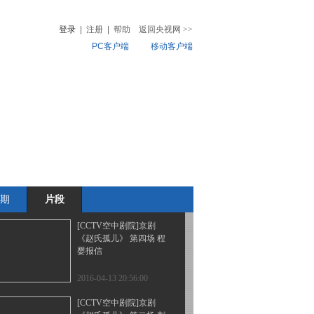
《赵氏孤儿》 第六场 韩
厥盘门
登录
|
注册
|
帮助
返回央视网
>>
PC客户端
移动客户端
2016-04-13 21:10:00
[CCTV空中剧院]京剧
音
热榜
《赵氏孤儿》 第七场 定
微视频
计救孤
儿
音乐
体育赛事
农业农村
2016-04-13 21:08:02
[CCTV空中剧院]京剧
《赵氏孤儿》 第五场 进
宫盗孤
期
片段
2016-04-13 20:56:01
[CCTV空中剧院]京剧
《赵氏孤儿》 第四场 程
婴报信
2016-04-13 20:56:00
[CCTV空中剧院]京剧