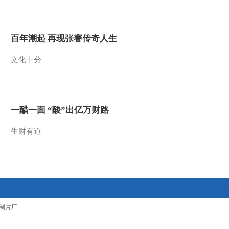
2016-04-06 21:12:01
[CCTV空中剧院]京剧
百年潮起 再现张謇传奇人生
《韩玉娘》 第三场
文化十分
2016-04-06 21:12:00
[CCTV空中剧院]京剧
《韩玉娘》 第二场
一醋一面 “酸”出亿万财路
2016-04-06 21:10:00
生财有道
[CCTV空中剧院]京剧
《焚绵山》 第九场
2016-04-04 22:22:00
[CCTV空中剧院]京剧
制片厂
《焚绵山》 第七场