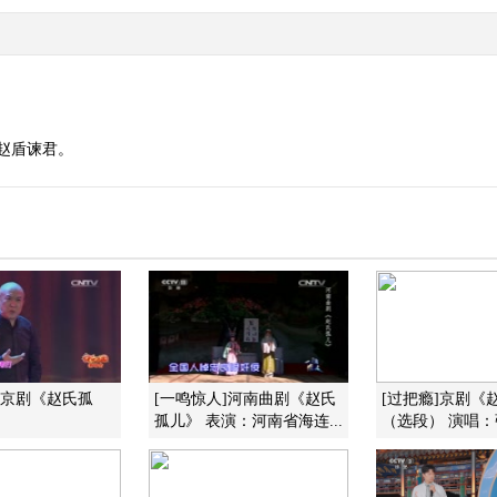
 赵盾谏君。
]京剧《赵氏孤
[一鸣惊人]河南曲剧《赵氏
[过把瘾]京剧《
孤儿》 表演：河南省海连...
（选段） 演唱