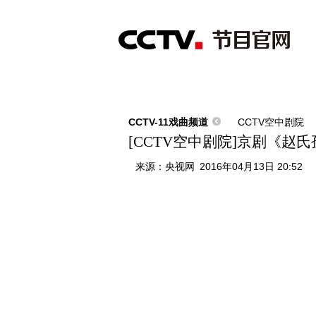
首页
直播
节目单
综合
新闻
财经
综艺
中文国际
体
CCTV-11戏曲频道
CCTV空中剧院
[CCTV空中剧院]京剧《赵
来源：
央视网
2016年04月13日 20:52