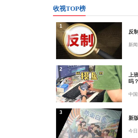
收视TOP榜
1
反
新闻
2
上
吗
中国
3
新
今日