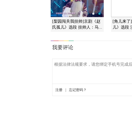
[梨园闯关我挂帅]京剧《赵
[角儿来了
氏孤儿》选段 挂帅人：马...
儿》选段 