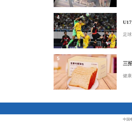
4
U1
足球
5
三
健康
中国