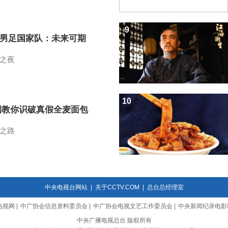
9
7男足国家队：未来可期
之夜
10
招教你识破真假全麦面包
之路
中央电视台网站
|
关于CCTV.COM
|
总台总经理室
电视网
|
中广协会信息资料委员会
|
中广协会电视文艺工作委员会
|
中央新闻纪录电影
中央广播电视总台 版权所有