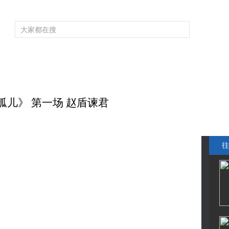
频道大全
栏目大全
片库
4K专区
听
育
电影
国防军事
电视剧
纪录
科教
戏曲
社会与法
少
氏孤儿》 第一场 赵盾谏君
往