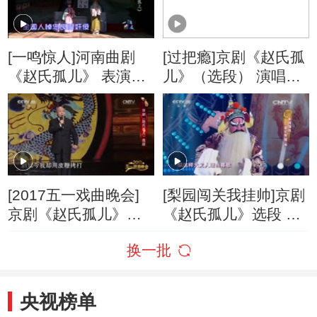
[一鸣惊人]河南曲剧
[过把瘾]京剧《赵氏孤
《赵氏孤儿》 表演：
儿》（选段） 演唱：
河南省海连池曲剧团
张佩君
[2017五一戏曲晚会]
[梨园闯关我挂帅]京剧
京剧《赵氏孤儿》选
《赵氏孤儿》选段 挂
段 表演：孟广禄
帅人：马德华
换一批
央视榜单