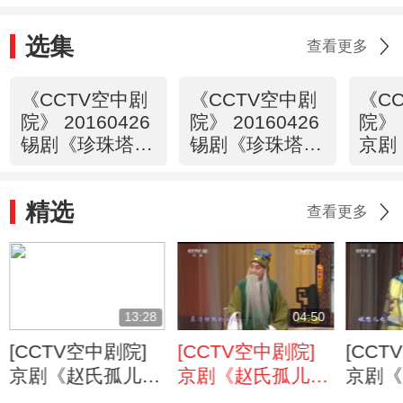
选集
查看更多
《CCTV空中剧
《CCTV空中剧
《C
院》 20160426
院》 20160426
院》 
锡剧《珍珠塔》
锡剧《珍珠塔》
京剧
2/2
1/2
（精
精选
查看更多
13:28
04:50
[CCTV空中剧院]
[CCTV空中剧院]
[CCT
京剧《赵氏孤儿》
京剧《赵氏孤儿》
京剧《
第六场 韩厥盘门
第七场 定计救孤
第五场