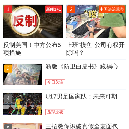
1
2
新闻1+1
中国法治观察
反制美国！中方公布5
上班“摸鱼”公司有权开
项措施
除吗？
新版《防卫白皮书》藏祸心
3
今日关注
U17男足国家队：未来可期
4
足球之夜
三招教你识破真假全麦面包
5