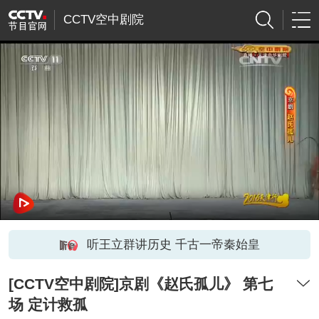
CCTV空中剧院
听王立群讲历史 千古一帝秦始皇
[CCTV空中剧院]京剧《赵氏孤儿》 第七
场 定计救孤