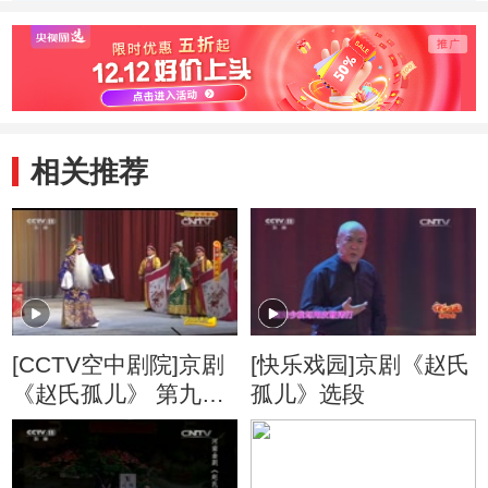
相关推荐
[CCTV空中剧院]京剧
[快乐戏园]京剧《赵氏
《赵氏孤儿》 第九场
孤儿》选段
班师回朝