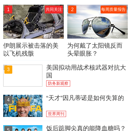
1
2
共同关注
每周质量报告
伊朗展示被击落的美
为何戴了太阳镜反而
以飞机残骸
头晕眼胀？
美国拟动用战术核武器对抗大
3
国
防务新观察
“天才”因凡蒂诺是如何失算的
4
世界周刊
饭后踮脚尖真的能降血糖吗？
5