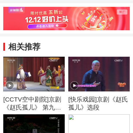
相关推荐
[CCTV空中剧院]京剧
[快乐戏园]京剧《赵氏
《赵氏孤儿》 第九场
孤儿》选段
班师回朝