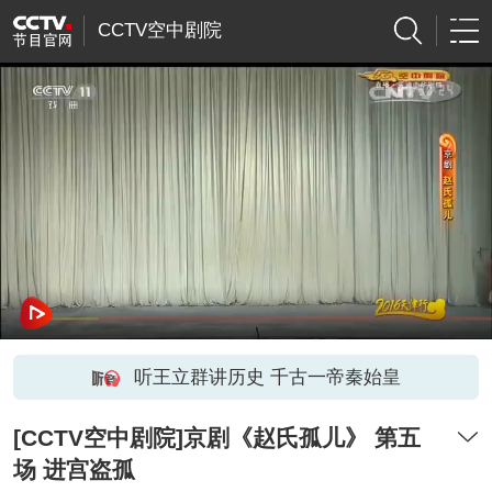
CCTV空中剧院
听王立群讲历史 千古一帝秦始皇
[CCTV空中剧院]京剧《赵氏孤儿》 第五
场 进宫盗孤