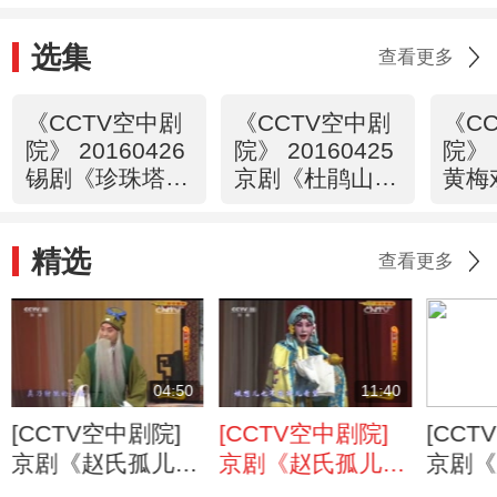
选集
查看更多
《CCTV空中剧
《CCTV空中剧
《C
院》 20160426
院》 20160425
院》 
锡剧《珍珠塔》
京剧《杜鹃山》
黄梅
1/2
（精彩选场）
配》
精选
查看更多
04:50
11:40
[CCTV空中剧院]
[CCTV空中剧院]
[CCT
京剧《赵氏孤儿》
京剧《赵氏孤儿》
京剧《
第七场 定计救孤
第五场 进宫盗孤
第四场