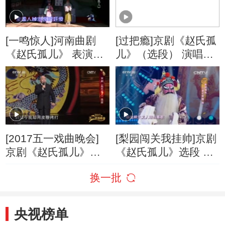
[一鸣惊人]河南曲剧
[过把瘾]京剧《赵氏孤
《赵氏孤儿》 表演：
儿》（选段） 演唱：
河南省海连池曲剧团
张佩君
[2017五一戏曲晚会]
[梨园闯关我挂帅]京剧
京剧《赵氏孤儿》选
《赵氏孤儿》选段 挂
段 表演：孟广禄
帅人：马德华
换一批
央视榜单