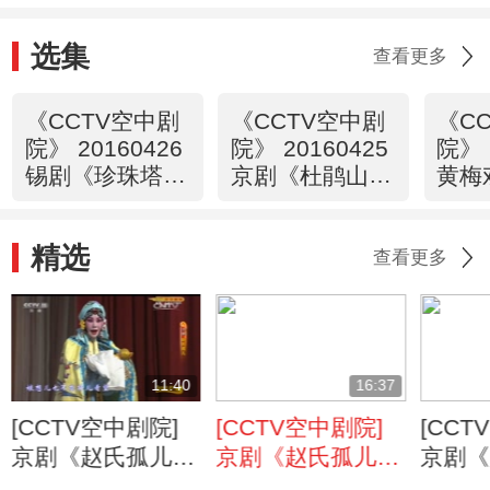
选集
查看更多
《CCTV空中剧
《CCTV空中剧
《C
院》 20160426
院》 20160425
院》 
锡剧《珍珠塔》
京剧《杜鹃山》
黄梅
1/2
（精彩选场）
配》
精选
查看更多
11:40
16:37
[CCTV空中剧院]
[CCTV空中剧院]
[CCT
京剧《赵氏孤儿》
京剧《赵氏孤儿》
京剧《
第五场 进宫盗孤
第四场 程婴报信
第二场