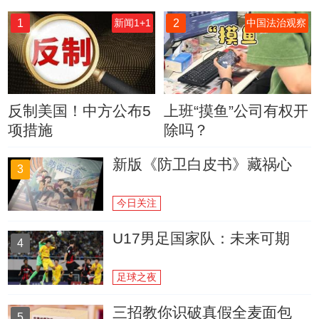
1
2
新闻1+1
中国法治观察
反制美国！中方公布5
上班“摸鱼”公司有权开
项措施
除吗？
新版《防卫白皮书》藏祸心
3
今日关注
U17男足国家队：未来可期
4
足球之夜
三招教你识破真假全麦面包
5