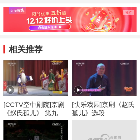
相关推荐
[CCTV空中剧院]京剧
[快乐戏园]京剧《赵氏
《赵氏孤儿》 第九场
孤儿》选段
班师回朝