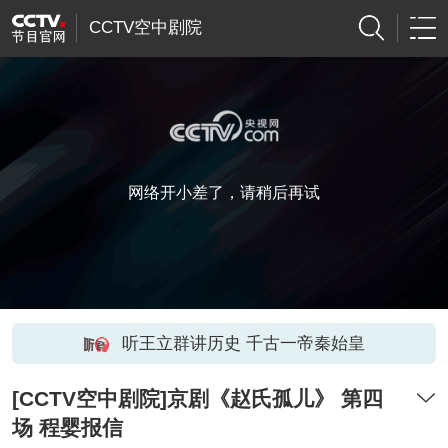
CCTV空中剧院
网络开小差了，请稍后再试
听王立群讲历史 千古一帝秦始皇
[CCTV空中剧院]京剧《赵氏孤儿》 第四
场 程婴报信