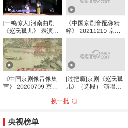
[一鸣惊人]河南曲剧
《中国京剧音配像精
《赵氏孤儿》 表演：
粹》 20211210 京剧
河南省海连池曲剧团
《赵氏孤儿》 1/2
《中国京剧像音像集
[过把瘾]京剧《赵氏孤
萃》 20200709 京剧
儿》（选段） 演唱：
《赵氏孤儿》 2/2
张佩君
换一批
央视榜单